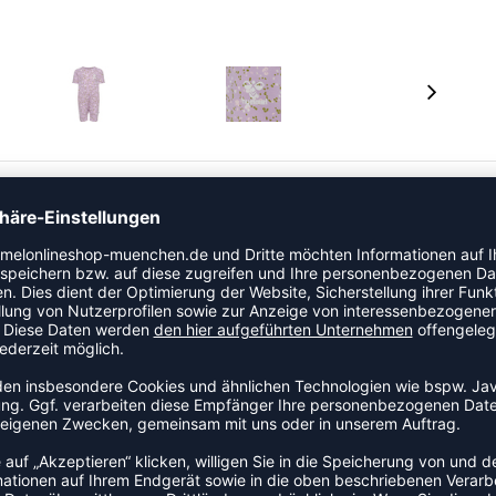
ersey-Mischgewebe gefertigt, der sanft zu Babyhaut
Druckknopfverschluss unten und an der Schulter besticht
n auffälligen durchgängigen Print. Die kurzen Ärmel und
ines warm bleibt und sich wohlfühlt.