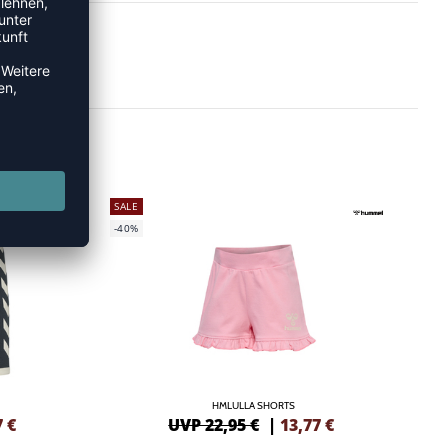
SALE
-40%
HMLULLA SHORTS
7
€
UVP 22,95 €
|
13,77
€