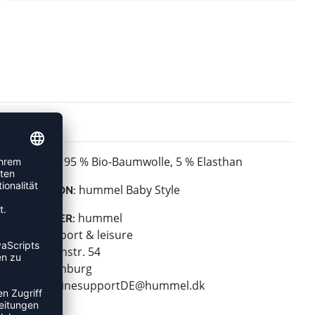
95 % Bio-Baumwolle, 5 % Elasthan
MATERIAL:
hummel Baby Style
KOLLEKTION:
hummel
HERSTELLER:
hummel sport & leisure
Leverkusenstr. 54
22761 Hamburg
E-Mail:
onlinesupportDE@hummel.dk