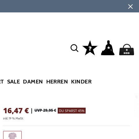
RT
SALE
DAMEN
HERREN
KINDER
16,47
€
|
UVP 29,95 €
DU SPARST 45%
inkl. 19 % MwSt.