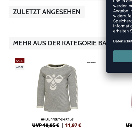
ZULETZT ANGESEHEN
MEHR AUS DER KATEGORIE BABY STYL
SALE
SALE
-40%
-40%
HMLFLIPPER T-SHIRT L/S
UVP 19,95 €
|
11,97
€
UV