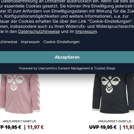
E
SALE
-40%
HMLFLIPPER T-SHIRT L/S
HMLFLIPPER T-SHIRT L/S
P 19,95 €
|
11,97
€
UVP 19,95 €
|
11,9