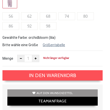
56
62
68
74
80
86
92
98
Gewählte Farbe: orchidbloom (lila)
Bitte wähle eine Größe
Größentabelle
Nicht länger verfügbar
Menge
IN DEN WARENKORB
AUF DEN WUNSCHZETTEL
TEAMANFRAGE