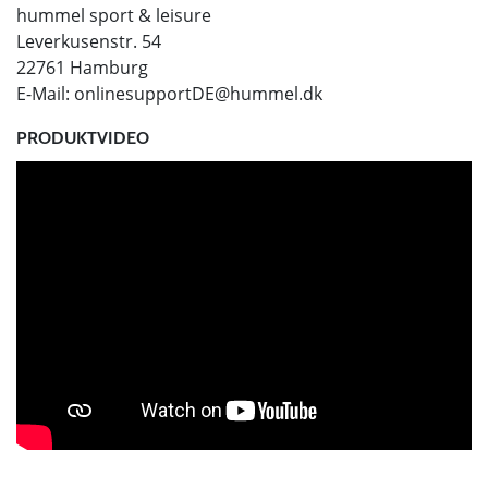
hummel sport & leisure
Leverkusenstr. 54
22761 Hamburg
E-Mail:
onlinesupportDE@hummel.dk
PRODUKTVIDEO