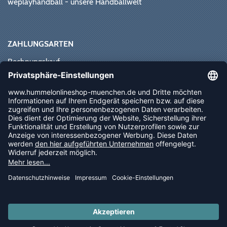
weplayhandball - unsere Handballwelt
ZAHLUNGSARTEN
Rechnungskauf
Paypal
Kreditkarte
Vorkasse
Sofortüberweisung
NEWSLETTER
FOLLOW US
© 2026 Ballsportdirekt.de GmbH und Co. KG