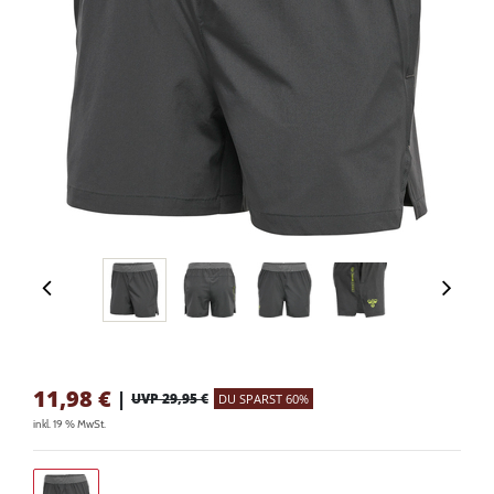
11,98
€
|
UVP 29,95 €
DU SPARST 60%
inkl. 19 % MwSt.