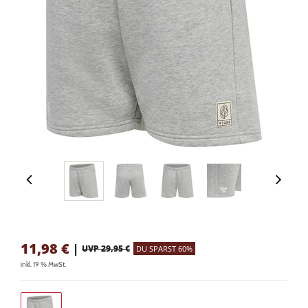
11,98
€
|
UVP 29,95 €
DU SPARST 60%
inkl. 19 % MwSt.