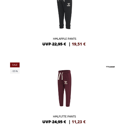
HMLAPPLE PANTS
UVP 22,95 €
|
19,51
€
SALE
-55%
HMLFUTTE PANTS
UVP 24,95 €
|
11,23
€