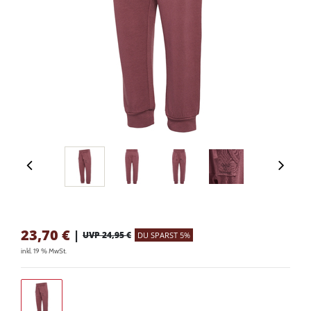
23,70
€
|
UVP 24,95 €
DU SPARST 5%
inkl. 19 % MwSt.