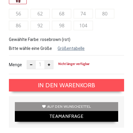
56
62
68
74
80
86
92
98
104
Gewählte Farbe: rosebrown (rot)
Bitte wähle eine Größe
Größentabelle
Nicht länger verfügbar
Menge
IN DEN WARENKORB
AUF DEN WUNSCHZETTEL
TEAMANFRAGE