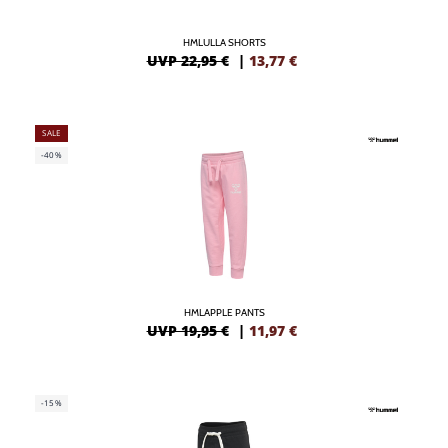
HMLULLA SHORTS
UVP 22,95 €
|
13,77
€
SALE
-40%
HMLAPPLE PANTS
UVP 19,95 €
|
11,97
€
-15%