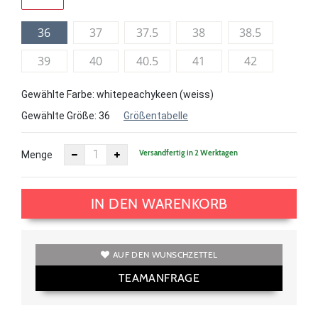
36
37
37.5
38
38.5
39
40
40.5
41
42
Gewählte Farbe: whitepeachykeen (weiss)
Gewählte Größe:
36
Größentabelle
Versandfertig in 2 Werktagen
Menge
IN DEN WARENKORB
AUF DEN WUNSCHZETTEL
TEAMANFRAGE