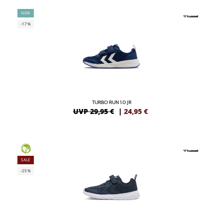
NEW
-17%
TURBO RUN 1.0 JR
UVP 29,95 €
|
24,95
€
GREEN
SALE
-25%