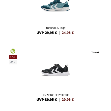
TURBO RUN 1.0 JR
UVP 29,95 €
|
24,95
€
GREEN
SALE
-25%
HMLACTUS RECYCLED JR
UVP 39,95 €
|
29,95
€