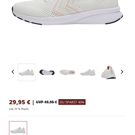
29,95
€
|
UVP 49,95 €
DU SPARST 40%
inkl. 19 % MwSt.