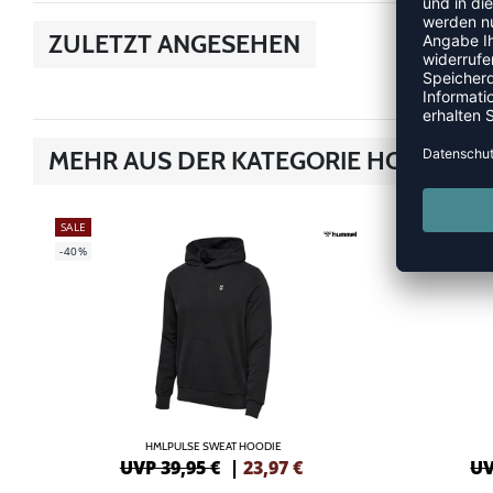
ZULETZT ANGESEHEN
MEHR AUS DER KATEGORIE HOODIES &
SALE
SALE
-40%
-40%
HMLPULSE SWEAT HOODIE
UVP 39,95 €
|
23,97
€
UV