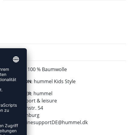
100 % Baumwolle
MATERIAL:
hummel Kids Style
KOLLEKTION:
hummel
HERSTELLER:
hummel sport & leisure
Leverkusenstr. 54
22761 Hamburg
E-Mail:
onlinesupportDE@hummel.dk