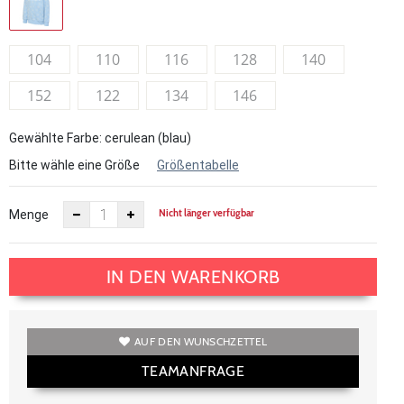
104
110
116
128
140
152
122
134
146
Gewählte Farbe: cerulean (blau)
Bitte wähle eine Größe
Größentabelle
Nicht länger verfügbar
Menge
IN DEN WARENKORB
AUF DEN WUNSCHZETTEL
TEAMANFRAGE