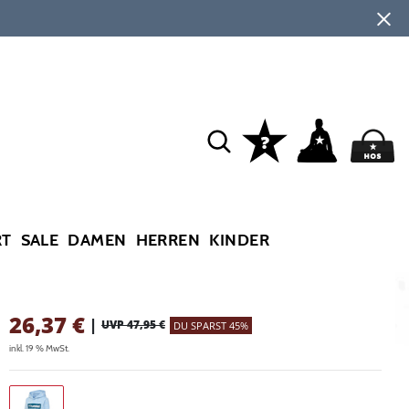
RT
SALE
DAMEN
HERREN
KINDER
26,37
€
|
UVP 47,95 €
DU SPARST 45%
inkl. 19 % MwSt.