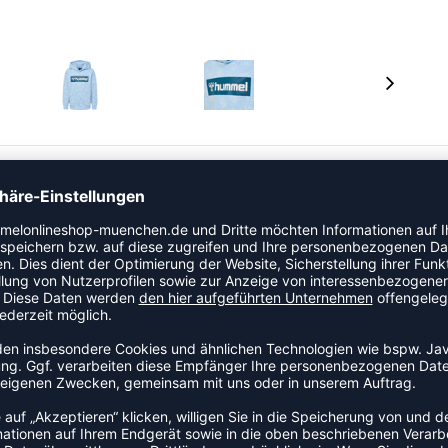
f der Vorderseite des HMLFLOW HOODIE zusammen mit
inzigartigen Look sorgt. Das Sweatmaterial dieses
 Saison bei jedem Wetter warm und trocken bleibt.