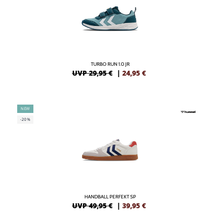
TURBO RUN 1.0 JR
UVP 29,95 €
|
24,95
€
NEW
-20%
HANDBALL PERFEKT SP
UVP 49,95 €
|
39,95
€