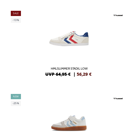
SALE
-13%
HMLSLIMMER STADIL LOW
UVP 64,95 €
|
56,29
€
NEW
-25%