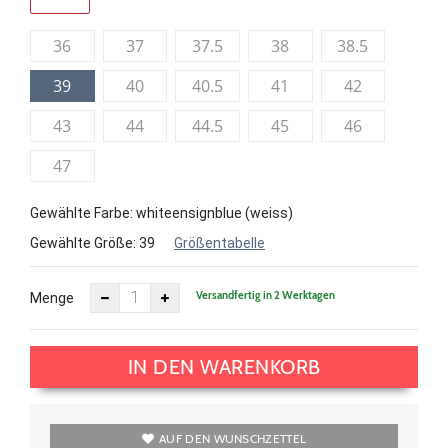
36
37
37.5
38
38.5
39
40
40.5
41
42
43
44
44.5
45
46
47
Gewählte Farbe: whiteensignblue (weiss)
Gewählte Größe:
39
Größentabelle
Versandfertig in 2 Werktagen
Menge
IN DEN WARENKORB
AUF DEN WUNSCHZETTEL