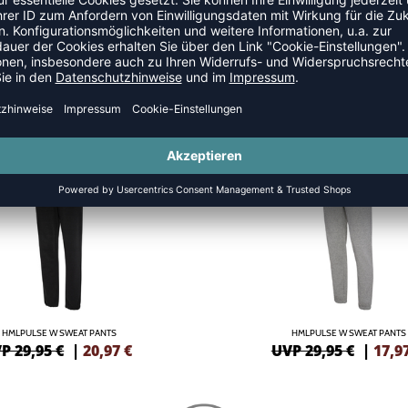
SALE
-40%
HMLPULSE W SWEAT PANTS
HMLPULSE W SWEAT PANTS
P 29,95 €
|
20,97
€
UVP 29,95 €
|
17,9