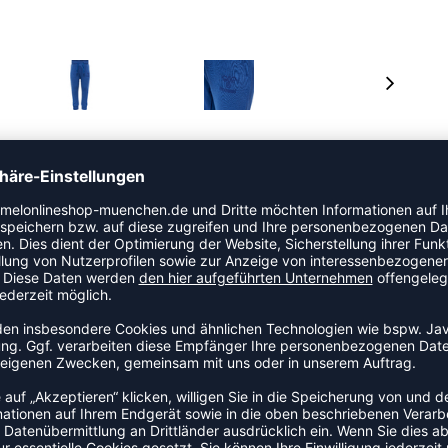
kel der Kategorie Lifestylehose an den Start. Dieses
e Schnitt begleitet jede Bewegung auf dem Feld oder in