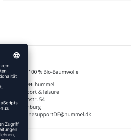
100 % Bio-Baumwolle
MATERIAL:
hummel
HERSTELLER:
hummel sport & leisure
Leverkusenstr. 54
22761 Hamburg
E-Mail:
onlinesupportDE@hummel.dk