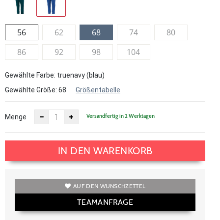
56
62
68
74
80
86
92
98
104
Gewählte Farbe: truenavy (blau)
Gewählte Größe:
68
Größentabelle
Versandfertig in 2 Werktagen
Menge
IN DEN WARENKORB
AUF DEN WUNSCHZETTEL
TEAMANFRAGE