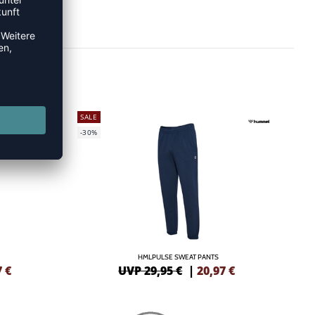
SALE
-30%
HMLPULSE SWEAT PANTS
7
€
UVP 29,95 €
|
20,97
€