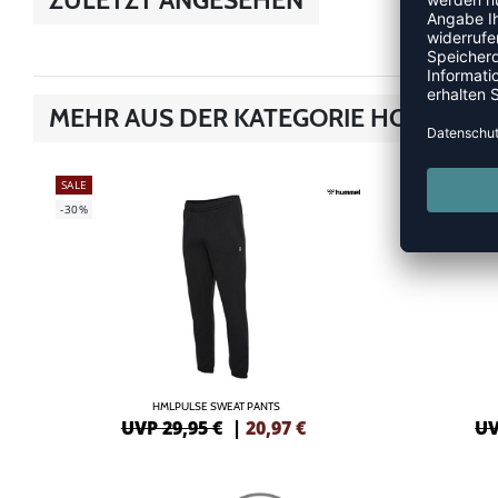
MEHR AUS DER KATEGORIE HOSEN
SALE
SALE
-30%
-30%
HMLPULSE SWEAT PANTS
UVP 29,95 €
|
20,97
€
UV