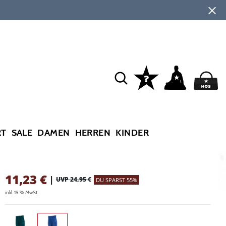
RT
SALE
DAMEN
HERREN
KINDER
11,23
€
|
UVP 24,95 €
DU SPARST 55%
inkl. 19 % MwSt.