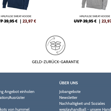
HMLPULSE SWEAT HOODIE
HMLPULSE SWEAT HOODIE
P 39,95 €
|
23,97
€
UVP 39,95 €
|
23,9
GELD-ZURÜCK-GARANTIE
ÜBER UNS
ng Angebot einholen
Jobangebote
ation/Ausrüster
Newsletter
Nachhaltigkeit und Soziales
Trikots von hummel
weplayhandball - unsere Hand