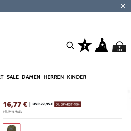
RT
SALE
DAMEN
HERREN
KINDER
16,77
€
|
UVP 27,95 €
DU SPARST 40%
inkl. 19 % MwSt.