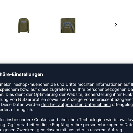
atmungsaktives Longsleeve für den Alltag. Es kombiniert
Kinder, die sich gerne bewegen.
TIV
ximale Flexibilität.
terialien schonen die Umwelt.