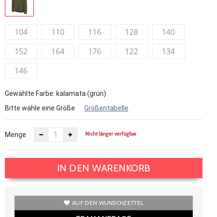
104
110
116
128
140
152
164
176
122
134
146
Gewählte Farbe: kalamata (grün)
Bitte wähle eine Größe
Größentabelle
Nicht länger verfügbar
Menge
IN DEN WARENKORB
AUF DEN WUNSCHZETTEL