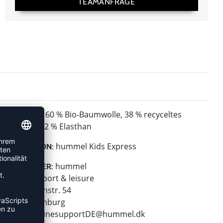
TEAMANFRAGE
60 % Bio-Baumwolle, 38 % recyceltes
MATERIAL:
Polyester, 2 % Elasthan
hummel Kids Express
KOLLEKTION:
hummel
HERSTELLER:
hummel sport & leisure
Leverkusenstr. 54
22761 Hamburg
E-Mail:
onlinesupportDE@hummel.dk