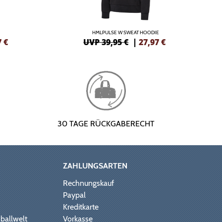
HMLPULSE W SWEAT HOODIE
7
€
UVP 39,95 €
|
27,97
€
30 TAGE RÜCKGABERECHT
ZAHLUNGSARTEN
Rechnungskauf
Paypal
Kreditkarte
ballwelt
Vorkasse