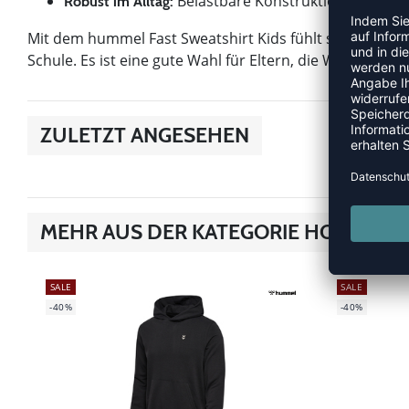
Belastbare Konstruktion für lange
Robust im Alltag:
Mit dem hummel Fast Sweatshirt Kids fühlt sich dein Ki
Schule. Es ist eine gute Wahl für Eltern, die Wert auf K
ZULETZT ANGESEHEN
MEHR AUS DER KATEGORIE HOODIES &
SALE
SALE
-40%
-40%