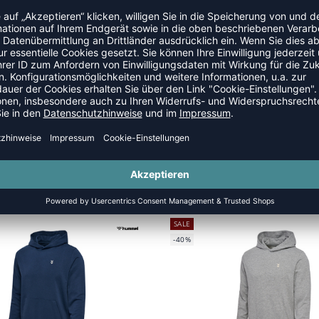
 Haltbarkeit.
nd den ganzen Tag wohl, egal ob beim Spielen oder in der
omfort und Nachhaltigkeit legen.
 ZIPPER
SALE
-40%