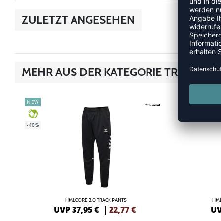
ZULETZT ANGESEHEN
MEHR AUS DER KATEGORIE TRAINING
NEW
-40%
GREEN
-40%
HMLCORE 2.0 TRACK PANTS
HML
UVP 37,95 €
|
22,77
€
UV