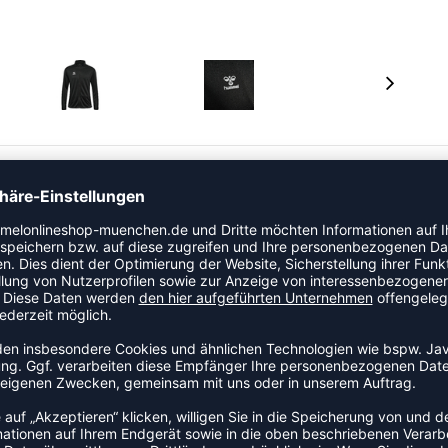
COOL® Technologie hervorragende Atmungsaktivität und
 in normaler Passform präsentiert einen hohen Kragen
e Hautirritationen am Kinn verhindert. Diese bequeme
ebe und wird von einem gedruckten Logo auf der Brust