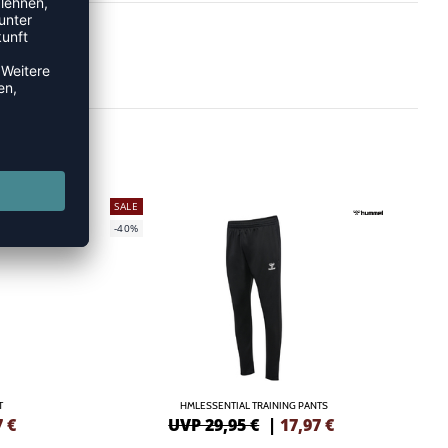
SALE
-40%
T
HMLESSENTIAL TRAINING PANTS
7
€
UVP 29,95 €
|
17,97
€