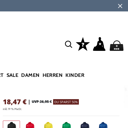
RT
SALE
DAMEN
HERREN
KINDER
18,47
€
|
UVP 36,95 €
DU SPARST 50%
inkl. 19 % MwSt.