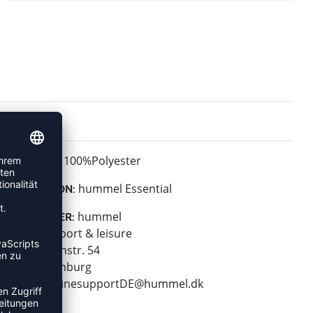
100%Polyester
MATERIAL:
hummel Essential
KOLLEKTION:
hummel
HERSTELLER:
hummel sport & leisure
Leverkusenstr. 54
22761 Hamburg
E-Mail:
onlinesupportDE@hummel.dk