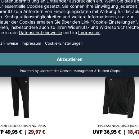
SANZÜGE
SALE
-50%
AUTHENTIC CO TRAINING PANTS
HMLESSENTIAL TRACK JACKE
P 49,95 €
|
29,97
€
UVP 36,95 €
|
18,4