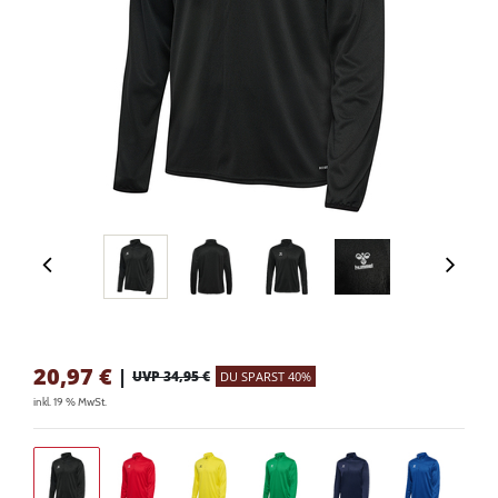
20,97
€
|
UVP 34,95 €
DU SPARST 40%
inkl. 19 % MwSt.