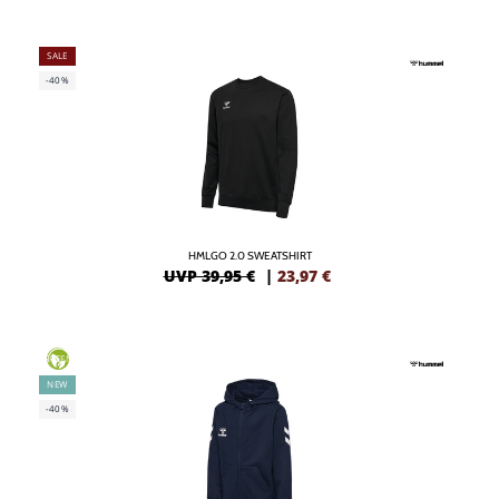
SALE
-40%
HMLGO 2.0 SWEATSHIRT
UVP 39,95 €
|
23,97
€
GREEN
NEW
-40%