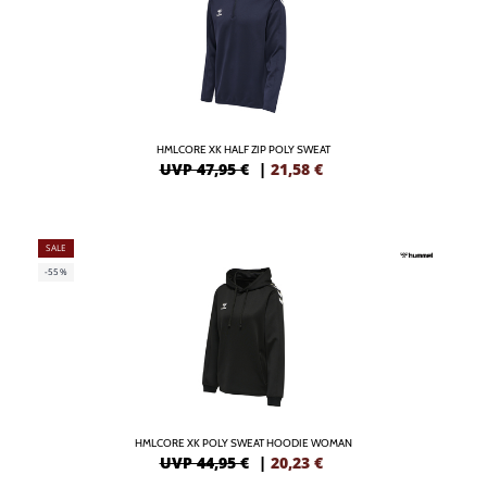
HMLCORE XK HALF ZIP POLY SWEAT
UVP 47,95 €
|
21,58
€
SALE
-55%
HMLCORE XK POLY SWEAT HOODIE WOMAN
UVP 44,95 €
|
20,23
€