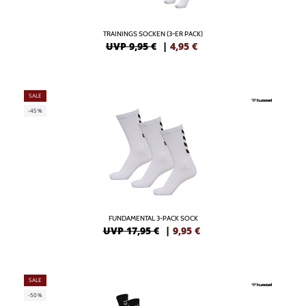
TRAININGS SOCKEN (3-ER PACK)
UVP 9,95 €
|
4,95
€
SALE
-45%
FUNDAMENTAL 3-PACK SOCK
UVP 17,95 €
|
9,95
€
SALE
-50%