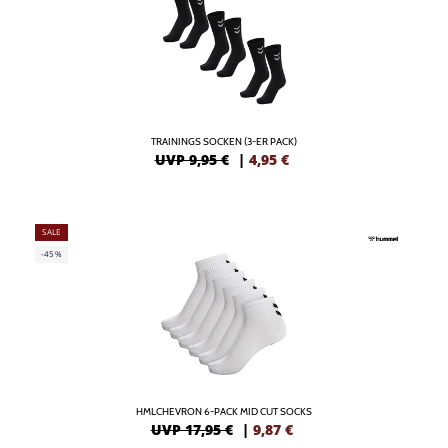
TRAININGS SOCKEN (3-ER PACK)
UVP 9,95 €
|
4,95
€
SALE
-45%
HMLCHEVRON 6-PACK MID CUT SOCKS
UVP 17,95 €
|
9,87
€