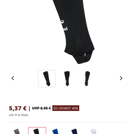
5,37
€
|
UVP 8,95 €
DU SPARST 40%
inkl. 19 % MwSt.