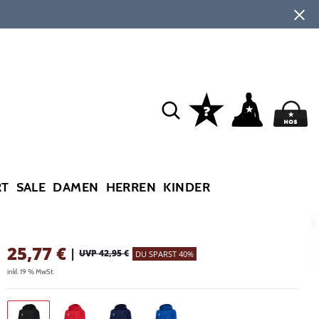
RT
SALE
DAMEN
HERREN
KINDER
25,77
€
|
UVP 42,95 €
DU SPARST 40%
inkl. 19 % MwSt.