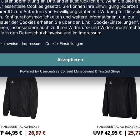
 JACKEN
SALE
-40%
HMLESSENTIAL AW JACKET
HMLESSENTIAL AW JACKET KI
P 44,95 €
|
26,97
€
UVP 42,95 €
|
25,7