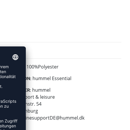
100%Polyester
MATERIAL:
hummel Essential
KOLLEKTION:
hummel
HERSTELLER:
hummel sport & leisure
Leverkusenstr. 54
22761 Hamburg
E-Mail:
onlinesupportDE@hummel.dk