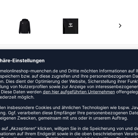
 einem strapazierfähigen Webstoff aus recyceltem
senden Eigenschaften zuverlässig trocken. Die BEECOOL®
des Trainings und bietet außerdem schnell trocknende
nt-Reißverschluss und hohem Kragen mit
tzen. Das gedruckte Kontrastlogo auf der Brust rundet