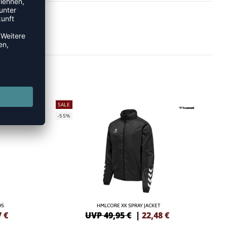
SALE
-55%
DS
HMLCORE XK SPRAY JACKET
7
€
UVP 49,95 €
|
22,48
€