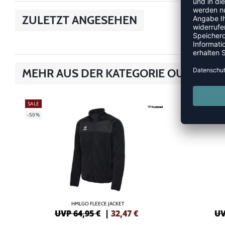
ZULETZT ANGESEHEN
MEHR AUS DER KATEGORIE OUTDOOR
SALE
SALE
-50%
-40%
HMLGO FLEECE JACKET
UVP 64,95 €
|
32,47
€
UV