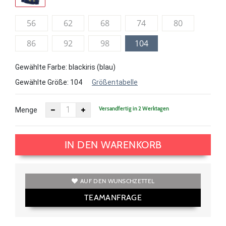
56
62
68
74
80
86
92
98
104
Gewählte Farbe: blackiris (blau)
Gewählte Größe:
104
Größentabelle
Versandfertig in 2 Werktagen
Menge
IN DEN WARENKORB
AUF DEN WUNSCHZETTEL
TEAMANFRAGE