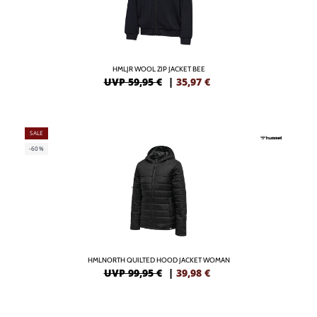
HMLJR WOOL ZIP JACKET BEE
UVP 59,95 €
|
35,97
€
SALE
-60%
HMLNORTH QUILTED HOOD JACKET WOMAN
UVP 99,95 €
|
39,98
€