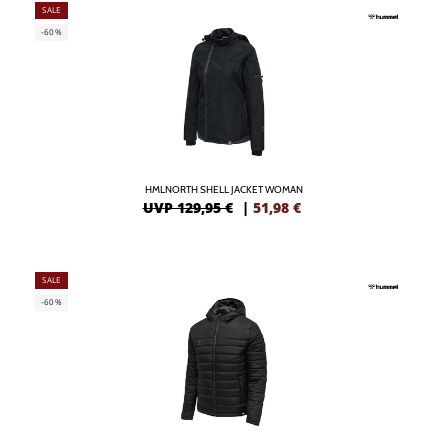
SALE
-60%
HMLNORTH SHELL JACKET WOMAN
UVP 129,95 €
|
51,98
€
SALE
-60%