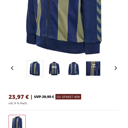
23,97
€
|
UVP 39,95 €
DU SPARST 40%
inkl. 19 % MwSt.