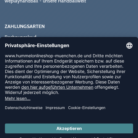
weplayhandball - unsere Handballwelt
ZAHLUNGSARTEN
Rechnungskauf
Paypal
Kreditkarte
Vorkasse
Sofortüberweisung
NEWSLETTER
FOLLOW US
© 2026 Ballsportdirekt.de GmbH und Co. KG