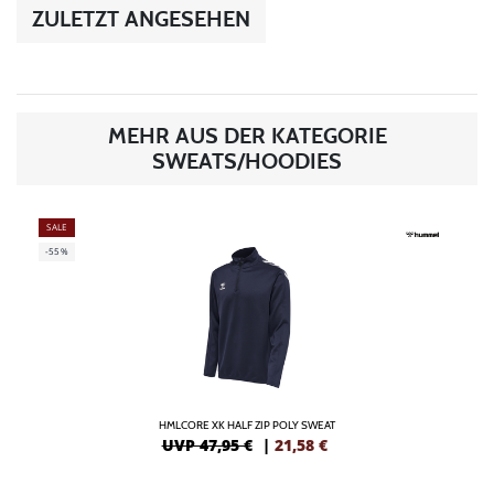
ZULETZT ANGESEHEN
MEHR AUS DER KATEGORIE
SWEATS/HOODIES
SALE
-55%
HMLCORE XK HALF ZIP POLY SWEAT
UVP 47,95 €
|
21,58
€