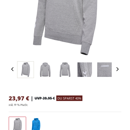
23,97
€
|
UVP 39,95 €
DU SPARST 40%
inkl. 19 % MwSt.