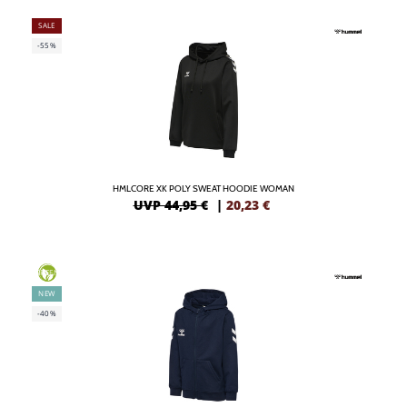
SALE
-55%
HMLCORE XK POLY SWEAT HOODIE WOMAN
UVP 44,95 €
|
20,23
€
GREEN
NEW
-40%