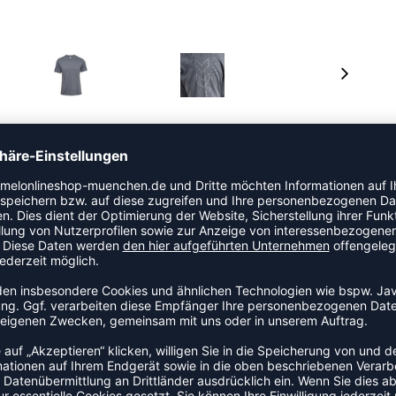
em Jerseystoff gefertigt, der sehr dehnbar ist und
gn gehören ein Rundhalsausschnitt, kurze Ärmel und,
inkel.