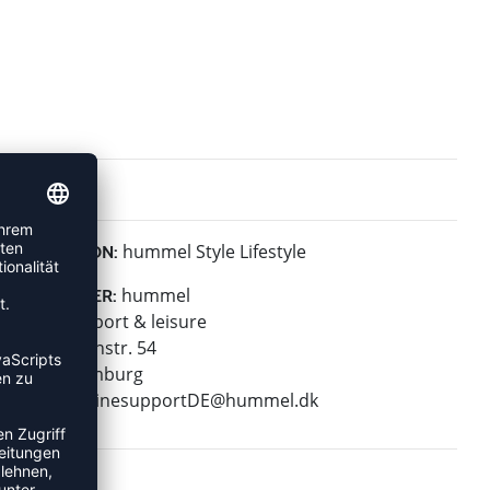
hummel Style Lifestyle
KOLLEKTION:
hummel
HERSTELLER:
hummel sport & leisure
Leverkusenstr. 54
22761 Hamburg
E-Mail:
onlinesupportDE@hummel.dk