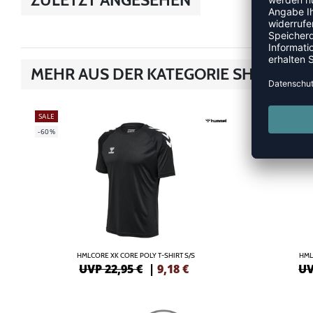
MEHR AUS DER KATEGORIE SHIRTS
SALE
SALE
-60%
-55%
HMLCORE XK CORE POLY T-SHIRT S/S
HML
UVP 22,95 €
|
9,18
€
UV