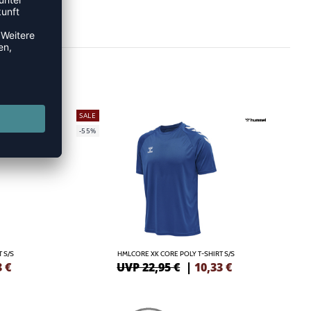
SALE
-55%
 S/S
HMLCORE XK CORE POLY T-SHIRT S/S
3
€
UVP 22,95 €
|
10,33
€