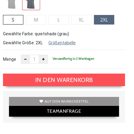
S
M
L
XL
2XL
Gewählte Farbe: quietshade (grau)
Gewählte Größe:
2XL
Größentabelle
Versandfertig in 2 Werktagen
Menge
IN DEN WARENKORB
AUF DEN WUNSCHZETTEL
TEAMANFRAGE