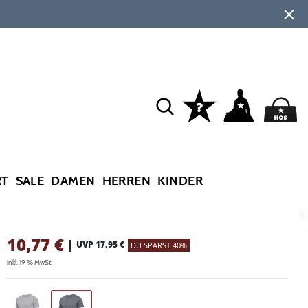
RT
SALE
DAMEN
HERREN
KINDER
10,77
€
|
UVP 17,95 €
DU SPARST 40%
inkl. 19 % MwSt.