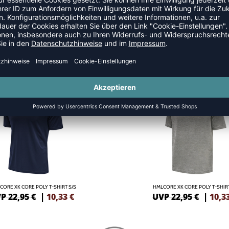
SALE
-55%
CORE XK CORE POLY T-SHIRT S/S
HMLCORE XK CORE POLY T-SHIRT
P 22,95 €
|
10,33
€
UVP 22,95 €
|
10,3