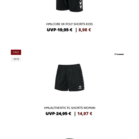
HMLCORE XK POLY SHORTS KIDS
UVP 19,95 €
|
8,98
€
SALE
-40%
HMLAUTHENTIC PL SHORTS WOMAN
UVP 24,95 €
|
14,97
€