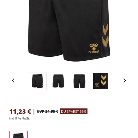
11,23
€
|
UVP 24,95 €
DU SPARST 55%
inkl. 19 % MwSt.