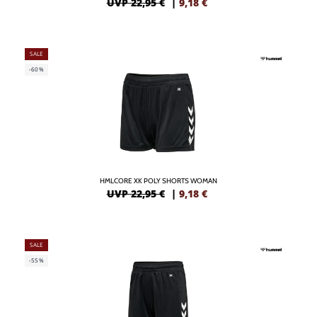
UVP 22,95 €
|
9,18
€
SALE
-60%
HMLCORE XK POLY SHORTS WOMAN
UVP 22,95 €
|
9,18
€
SALE
-55%