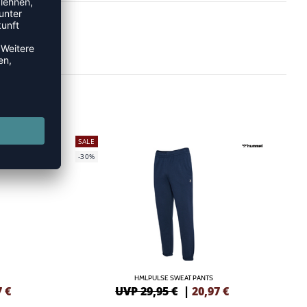
SALE
-30%
HMLPULSE SWEAT PANTS
7
€
UVP 29,95 €
|
20,97
€