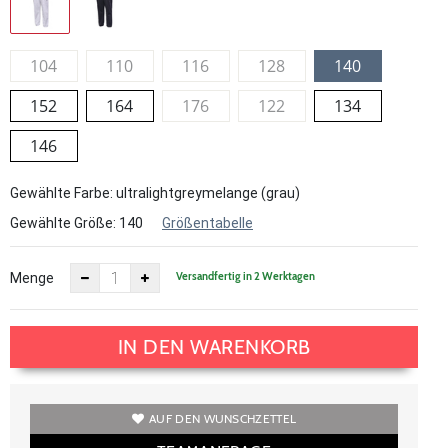
104
110
116
128
140
152
164
176
122
134
146
Gewählte Farbe: ultralightgreymelange (grau)
Gewählte Größe:
140
Größentabelle
Versandfertig in 2 Werktagen
Menge
IN DEN WARENKORB
AUF DEN WUNSCHZETTEL