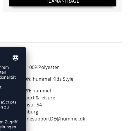
TEAMANFRAGE
100%Polyester
MATERIAL:
hummel Kids Style
KOLLEKTION:
hummel
HERSTELLER:
hummel sport & leisure
Leverkusenstr. 54
22761 Hamburg
E-Mail:
onlinesupportDE@hummel.dk