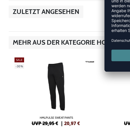
ZULETZT ANGESEHEN
MEHR AUS DER KATEGORIE HOSEN
SALE
SALE
-30%
-30%
HMLPULSE SWEAT PANTS
UVP 29,95 €
|
20,97
€
UV