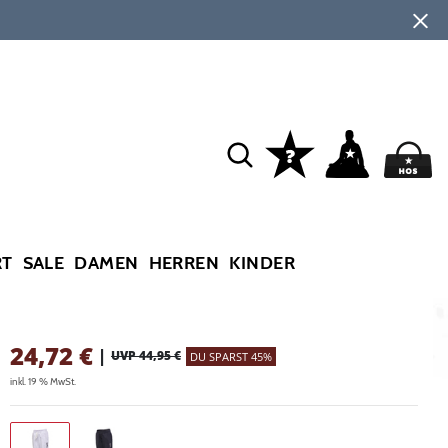
RT
SALE
DAMEN
HERREN
KINDER
24,72
€
|
UVP 44,95 €
DU SPARST 45%
inkl. 19 % MwSt.