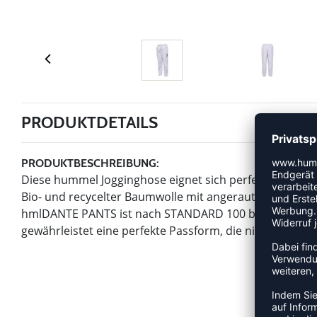
PRODUKTDETAILS
PRODUKTBESCHREIBUNG:
Diese hummel Jogginghose eignet sich perfekt für Freize
Bio- und recycelter Baumwolle mit angerauter Innenseit
hmlDANTE PANTS ist nach STANDARD 100 by OEKO-TEX® z
gewährleistet eine perfekte Passform, die nicht verruts