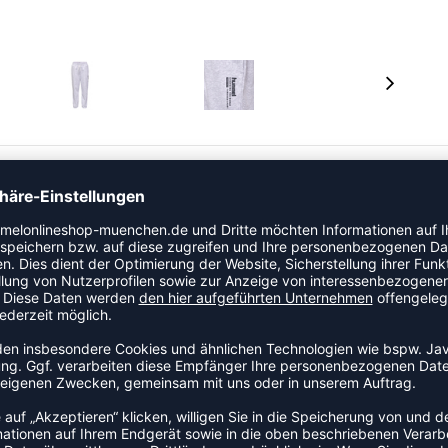
it- und Aktivzeiten und bietet dank des Sweatstoffs aus
e Weichheit, Atmungsaktivität und Saugfähigkeit. Die
ertifiziert. Eine verstellbare Zugschnur im Bund
cht.