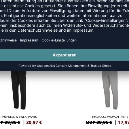
SALE
-40%
HMLPULSE W SWEAT PANTS
HMLPULSE W SWEAT PANTS
P 29,95 €
|
20,97
€
UVP 29,95 €
|
17,9