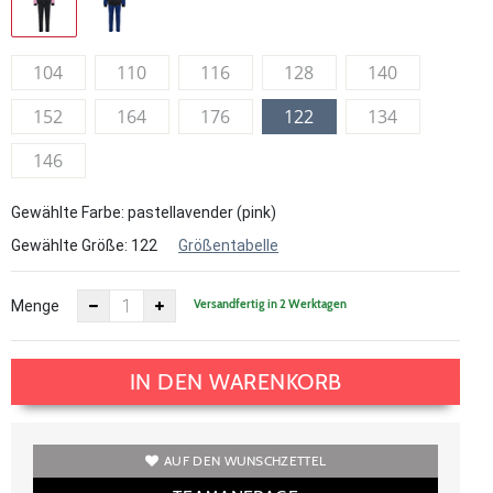
104
110
116
128
140
152
164
176
122
134
146
Gewählte Farbe: pastellavender (pink)
Gewählte Größe:
122
Größentabelle
Versandfertig in 2 Werktagen
Menge
IN DEN WARENKORB
AUF DEN WUNSCHZETTEL