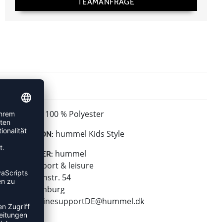
TEAMANFRAGE
100 % Polyester
MATERIAL:
hummel Kids Style
KOLLEKTION:
hummel
HERSTELLER:
hummel sport & leisure
Leverkusenstr. 54
22761 Hamburg
E-Mail:
onlinesupportDE@hummel.dk