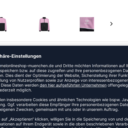
ür Kinder, wenn sie in Bewegung sind. Dieser hummel
rhöhte Strapazierfähigkeit, Formbeständigkeit und
bare Zugschnur im Hosenbund sowie Biesendetails an der