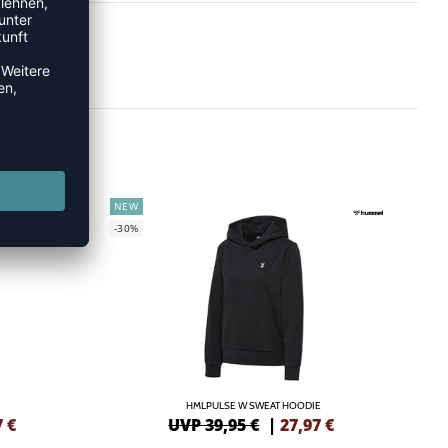
NEW
-30%
HMLPULSE W SWEAT HOODIE
7
€
UVP 39,95 €
|
27,97
€