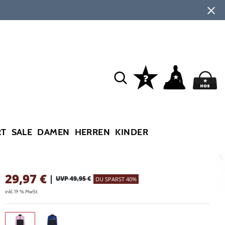
RT
SALE
DAMEN
HERREN
KINDER
29,97
€
|
UVP 49,95 €
DU SPARST 40%
inkl. 19 % MwSt.