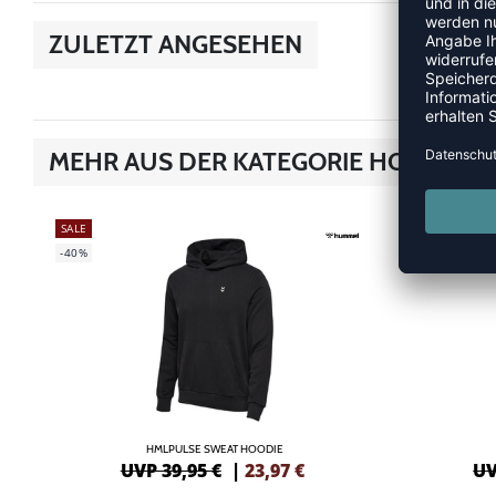
ZULETZT ANGESEHEN
MEHR AUS DER KATEGORIE HOODIES &
SALE
SALE
-40%
-40%
HMLPULSE SWEAT HOODIE
UVP 39,95 €
|
23,97
€
UV