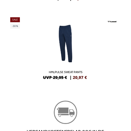
SALE
-30%
HMLPULSE SWEAT PANTS
UVP 29,95 €
|
20,97
€