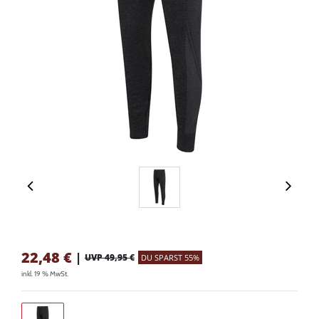
22,48
€
|
UVP 49,95 €
DU SPARST 55%
inkl. 19 % MwSt.