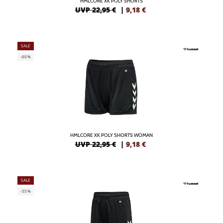
HMLCORE XK POLY SHORTS
UVP 22,95 €
|
9,18
€
SALE
-60%
HMLCORE XK POLY SHORTS WOMAN
UVP 22,95 €
|
9,18
€
SALE
-55%