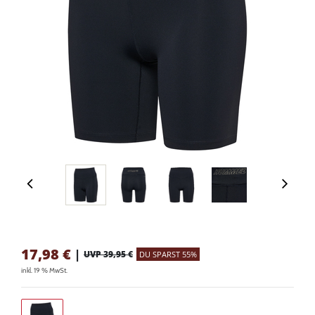
17,98
€
|
UVP 39,95 €
DU SPARST 55%
inkl. 19 % MwSt.