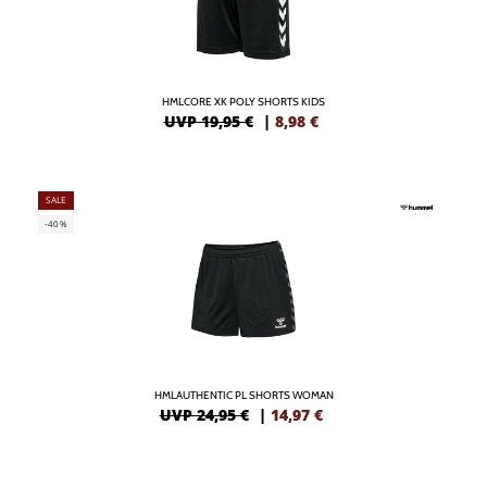
HMLCORE XK POLY SHORTS KIDS
UVP 19,95 €
|
8,98
€
SALE
-40%
HMLAUTHENTIC PL SHORTS WOMAN
UVP 24,95 €
|
14,97
€