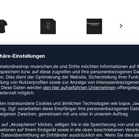
ivität gerüstet. Dank der BEECOOL® Technologie bietet
 Es ist leicht und verfügt über integriertes
iert. Darüber hinaus hat es feuchtigkeitsregulierende
rd. Dieses klassische T-Shirt ist in normaler Passform
itt, kurze Ärmel sowie ein Branding von hummel auf der