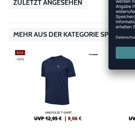
ZULETZT ANGESEHEN
MEHR AUS DER KATEGORIE SPORT ST
SALE
NEW
-30%
-20%
HMLPULSE T-SHIRT
UVP 12,95 €
|
9,06
€
UV