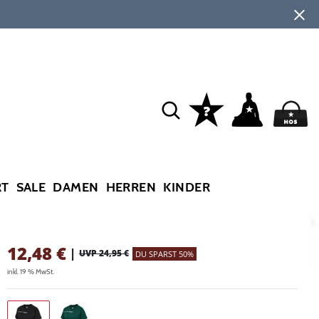
RT
SALE
DAMEN
HERREN
KINDER
12,48
€
|
UVP 24,95 €
DU SPARST 50%
inkl. 19 % MwSt.