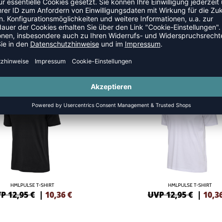
YLE
NEW
-20%
HMLPULSE T-SHIRT
HMLPULSE T-SHIRT
P 12,95 €
|
10,36
€
UVP 12,95 €
|
10,3