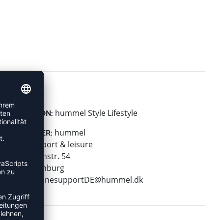
hummel Style Lifestyle
KOLLEKTION:
hummel
HERSTELLER:
hummel sport & leisure
Leverkusenstr. 54
22761 Hamburg
E-Mail:
onlinesupportDE@hummel.dk