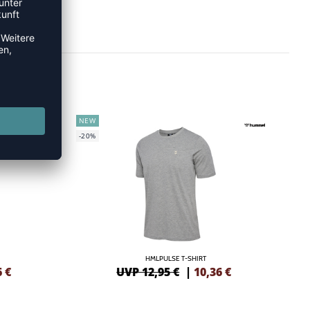
NEW
-20%
HMLPULSE T-SHIRT
6
€
UVP 12,95 €
|
10,36
€