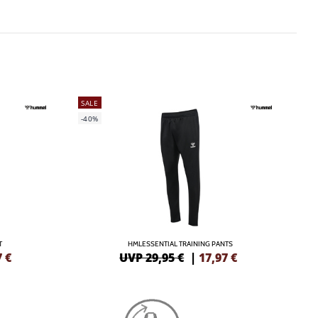
SALE
-40%
T
HMLESSENTIAL TRAINING PANTS
7
€
UVP 29,95 €
|
17,97
€