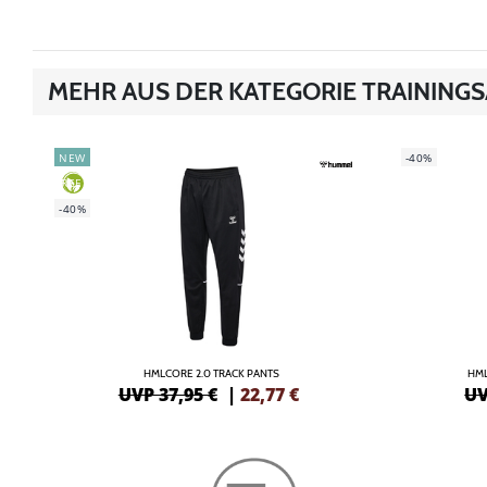
MEHR AUS DER KATEGORIE TRAINING
NEW
-40%
GREEN
-40%
HMLCORE 2.0 TRACK PANTS
HML
UVP 37,95 €
|
22,77
€
UV