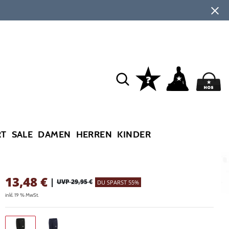
RT
SALE
DAMEN
HERREN
KINDER
13,48
€
|
UVP 29,95 €
DU SPARST 55%
inkl. 19 % MwSt.