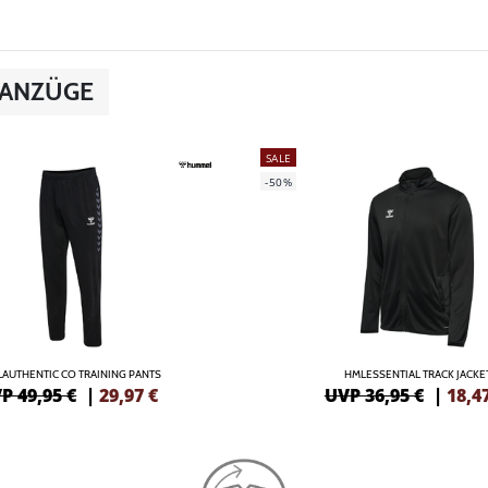
SANZÜGE
SALE
-50%
AUTHENTIC CO TRAINING PANTS
HMLESSENTIAL TRACK JACKE
P 49,95 €
|
29,97
€
UVP 36,95 €
|
18,4