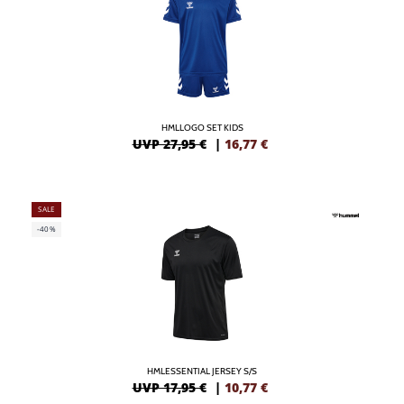
HMLLOGO SET KIDS
UVP 27,95 €
|
16,77
€
SALE
-40%
HMLESSENTIAL JERSEY S/S
UVP 17,95 €
|
10,77
€