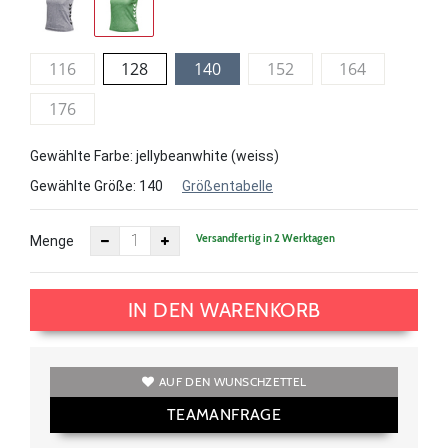
116
128
140
152
164
176
Gewählte Farbe: jellybeanwhite (weiss)
Gewählte Größe:
140
Größentabelle
Versandfertig in 2 Werktagen
Menge
IN DEN WARENKORB
AUF DEN WUNSCHZETTEL
TEAMANFRAGE