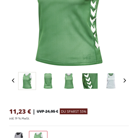
11,23
€
|
UVP 24,95 €
DU SPARST 55%
inkl. 19 % MwSt.