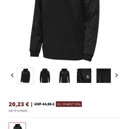
20,23
€
|
UVP 44,95 €
DU SPARST 55%
inkl. 19 % MwSt.