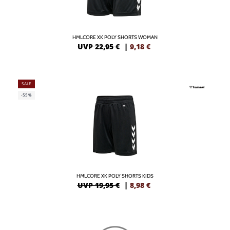
HMLCORE XK POLY SHORTS WOMAN
UVP 22,95 €
|
9,18
€
SALE
-55%
HMLCORE XK POLY SHORTS KIDS
UVP 19,95 €
|
8,98
€