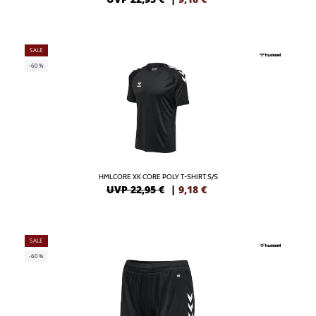
SALE
-60%
HMLCORE XK CORE POLY T-SHIRT S/S
UVP 22,95 €
|
9,18
€
SALE
-60%