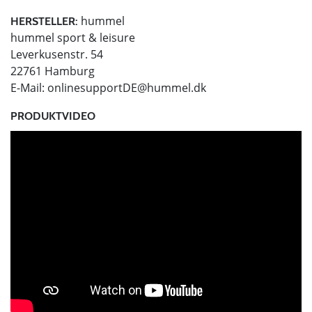
hummel
HERSTELLER:
hummel sport & leisure
Leverkusenstr. 54
22761 Hamburg
E-Mail:
onlinesupportDE@hummel.dk
PRODUKTVIDEO