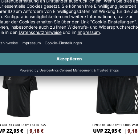
SALE
-60%
CORE XK CORE POLY T-SHIRT S/S
HMLCORE XK POLY SHORTS W
VP 22,95 €
|
9,18
€
UVP 22,95 €
|
9,18