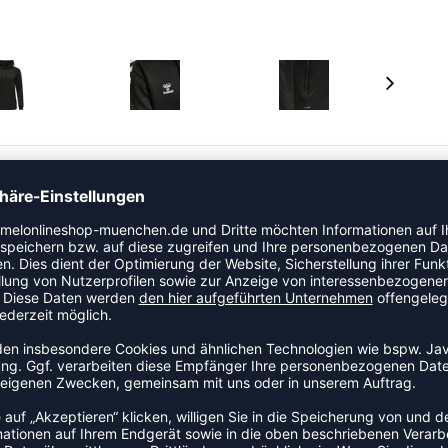
isches Design mit einem modernen Finish. Dieser
uemem Sweatstoff und nutzt unsere BEECOOL®
ohes Maß an Atmungsaktivität. Für eine schlichte,
tellbare Zugschnur und die Ärmel sind mit klassischen