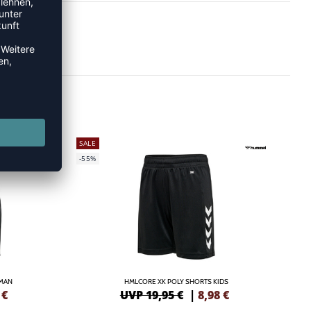
SALE
-55%
OMAN
HMLCORE XK POLY SHORTS KIDS
€
UVP 19,95 €
|
8,98
€