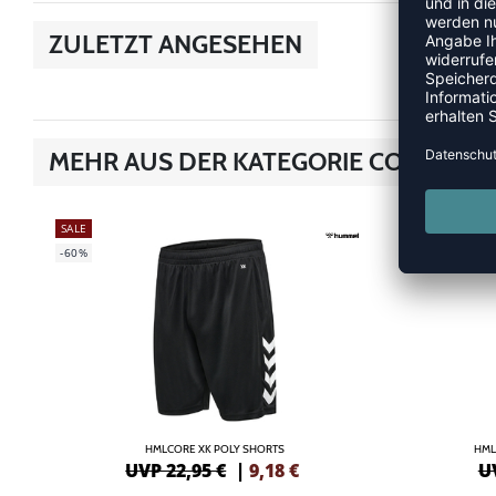
ZULETZT ANGESEHEN
MEHR AUS DER KATEGORIE CORE 2.0
SALE
SALE
-60%
-60%
HMLCORE XK POLY SHORTS
HML
UVP 22,95 €
|
9,18
€
U