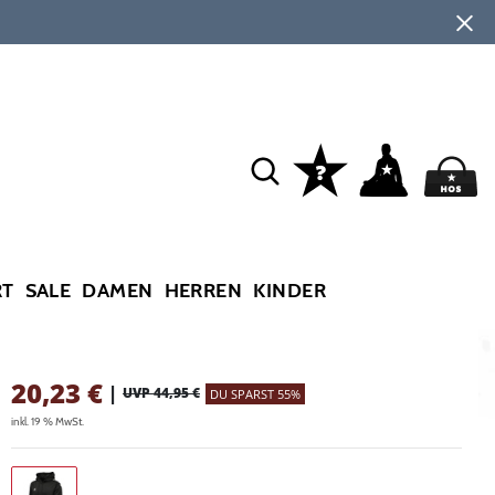
RT
SALE
DAMEN
HERREN
KINDER
20,23
€
|
UVP 44,95 €
DU SPARST 55%
inkl. 19 % MwSt.