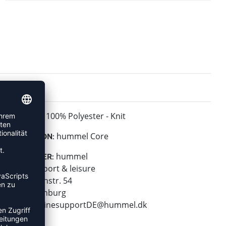
100% Polyester - Knit
MATERIAL:
hummel Core
KOLLEKTION:
hummel
HERSTELLER:
hummel sport & leisure
Leverkusenstr. 54
22761 Hamburg
E-Mail:
onlinesupportDE@hummel.dk