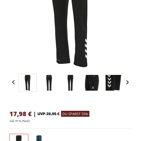
17,98
€
|
UVP 39,95 €
DU SPARST 55%
inkl. 19 % MwSt.