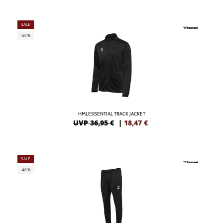
SALE
-50%
HMLESSENTIAL TRACK JACKET
UVP 36,95 €
|
18,47
€
SALE
-40%