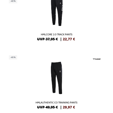
-40%
HMLCORE 2.0 TRACK PANTS
UVP 37,95 €
|
22,77
€
-40%
HMLAUTHENTIC CO TRAINING PANTS
UVP 49,95 €
|
29,97
€