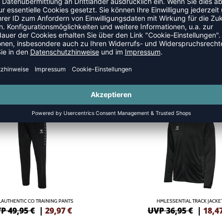
SANZÜGE
SALE
-50%
AUTHENTIC CO TRAINING PANTS
HMLESSENTIAL TRACK JACKE
P 49,95 €
|
29,97
€
UVP 36,95 €
|
18,4