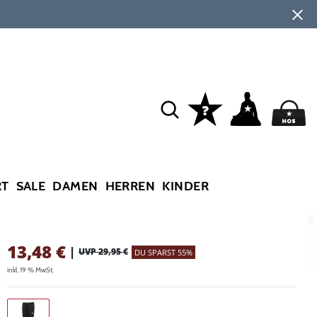
RT
SALE
DAMEN
HERREN
KINDER
13,48
€
|
UVP 29,95 €
DU SPARST 55%
inkl. 19 % MwSt.