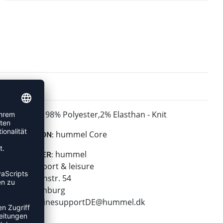
98% Polyester,2% Elasthan - Knit
MATERIAL:
hummel Core
KOLLEKTION:
hummel
HERSTELLER:
hummel sport & leisure
Leverkusenstr. 54
22761 Hamburg
E-Mail:
onlinesupportDE@hummel.dk