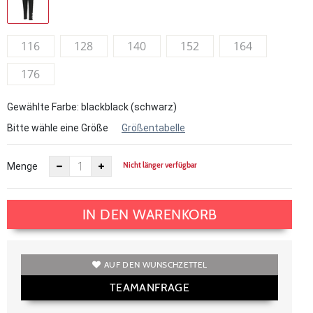
116
128
140
152
164
176
Gewählte Farbe: blackblack (schwarz)
Bitte wähle eine Größe
Größentabelle
Nicht länger verfügbar
Menge
IN DEN WARENKORB
AUF DEN WUNSCHZETTEL
TEAMANFRAGE