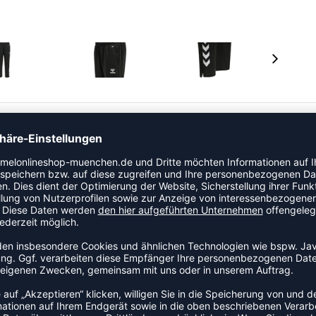
weatstoff und sorgt für ein trockenes Tragegefühl –
hummel® Hose ist mit einem Tunnelzug im Bund sowie
ie Kleinen sie so anpassen können, dass sie optimal
ür Wertsachen und begeistert durch die klassischen