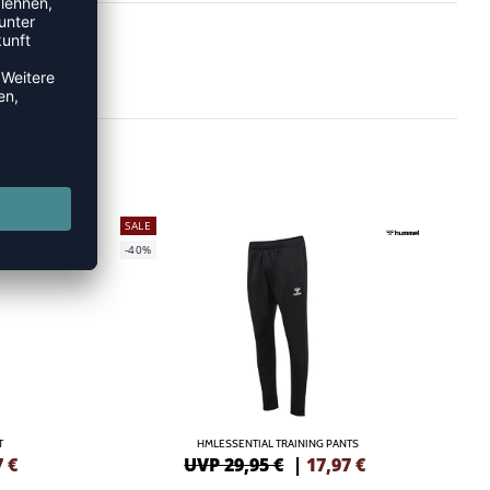
SALE
-40%
T
HMLESSENTIAL TRAINING PANTS
7
€
UVP 29,95 €
|
17,97
€