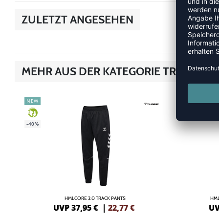
ZULETZT ANGESEHEN
MEHR AUS DER KATEGORIE TRAINING
NEW
-40%
GREEN
-40%
HMLCORE 2.0 TRACK PANTS
HML
UVP 37,95 €
|
22,77
€
UV