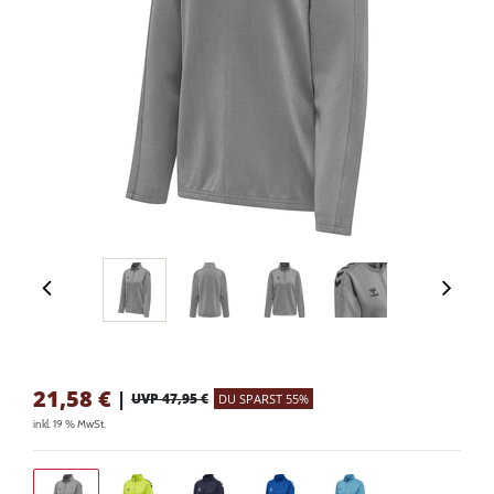
21,58
€
|
UVP 47,95 €
DU SPARST 55%
inkl. 19 % MwSt.