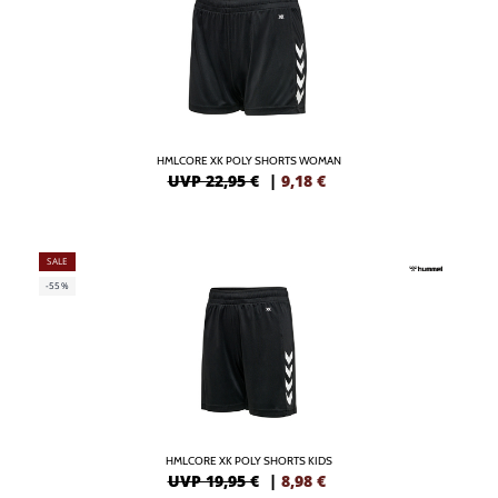
HMLCORE XK POLY SHORTS WOMAN
UVP 22,95 €
|
9,18
€
SALE
-55%
HMLCORE XK POLY SHORTS KIDS
UVP 19,95 €
|
8,98
€