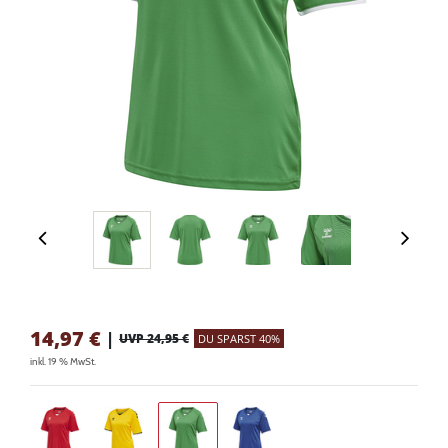
14,97
€
|
UVP 24,95 €
DU SPARST 40%
inkl. 19 % MwSt.