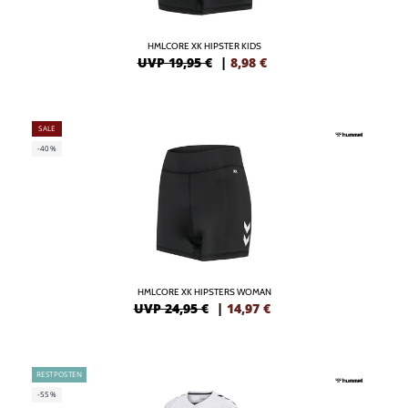
HMLCORE XK HIPSTER KIDS
UVP 19,95 €
|
8,98
€
SALE
-40%
HMLCORE XK HIPSTERS WOMAN
UVP 24,95 €
|
14,97
€
RESTPOSTEN
-55%