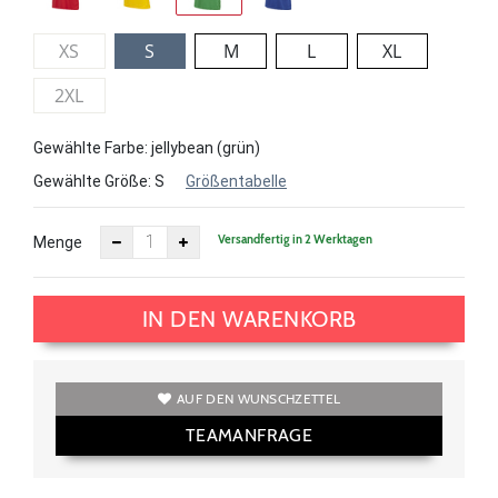
XS
S
M
L
XL
2XL
Gewählte Farbe: jellybean (grün)
Gewählte Größe:
S
Größentabelle
Versandfertig in 2 Werktagen
Menge
IN DEN WARENKORB
AUF DEN WUNSCHZETTEL
TEAMANFRAGE