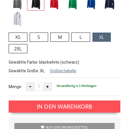
XS
S
M
L
XL
2XL
Gewählte Farbe: blackwhite (schwarz)
Gewählte Größe:
XL
Größentabelle
Versandfertig in 2 Werktagen
Menge
IN DEN WARENKORB
AUF DEN WUNSCHZETTEL