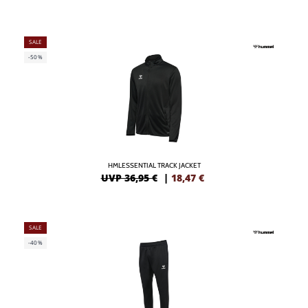
SALE
-50%
HMLESSENTIAL TRACK JACKET
UVP 36,95 €
|
18,47
€
SALE
-40%