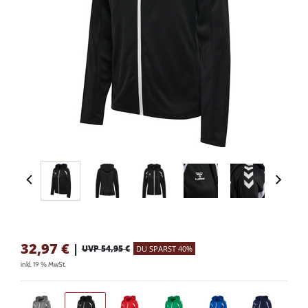
32,97
€
|
UVP 54,95 €
DU SPARST 40%
inkl. 19 % MwSt.