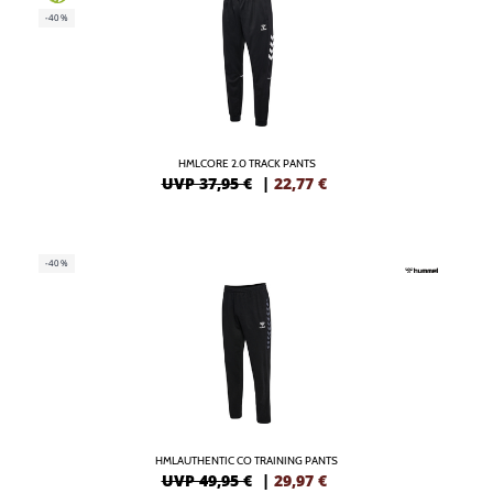
-40%
HMLCORE 2.0 TRACK PANTS
UVP 37,95 €
|
22,77
€
-40%
HMLAUTHENTIC CO TRAINING PANTS
UVP 49,95 €
|
29,97
€