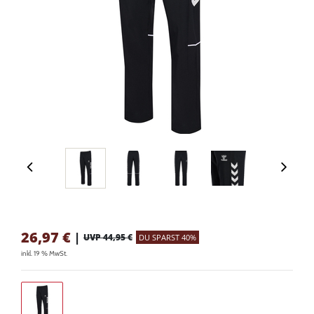
26,97
€
|
UVP 44,95 €
DU SPARST 40%
inkl. 19 % MwSt.