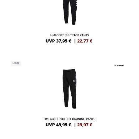
HMLCORE 2.0 TRACK PANTS
UVP 37,95 €
|
22,77
€
-40%
HMLAUTHENTIC CO TRAINING PANTS
UVP 49,95 €
|
29,97
€