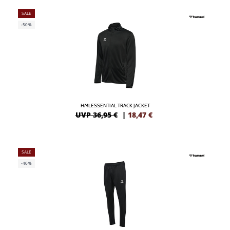
SALE
-50%
HMLESSENTIAL TRACK JACKET
UVP 36,95 €
|
18,47
€
SALE
-40%