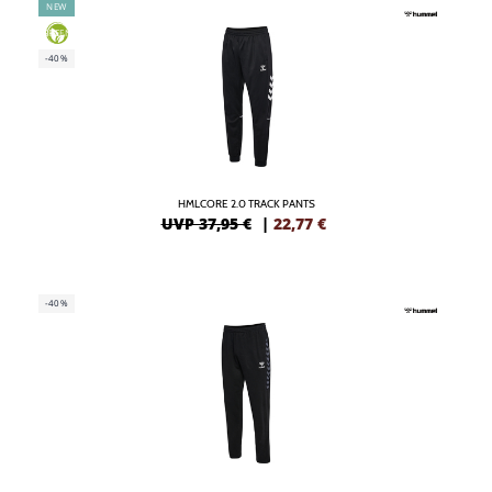
NEW
GREEN
-40%
HMLCORE 2.0 TRACK PANTS
UVP 37,95 €
|
22,77
€
-40%