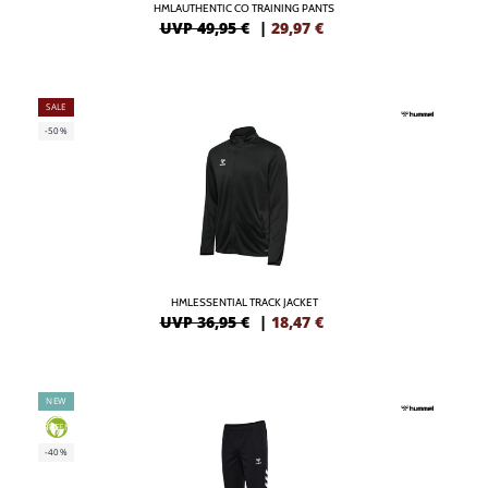
HMLAUTHENTIC CO TRAINING PANTS
UVP 49,95 €
|
29,97
€
SALE
-50%
HMLESSENTIAL TRACK JACKET
UVP 36,95 €
|
18,47
€
NEW
GREEN
-40%