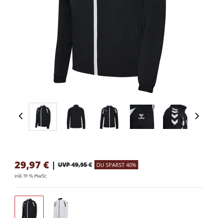
29,97
€
|
UVP 49,95 €
DU SPARST 40%
inkl. 19 % MwSt.