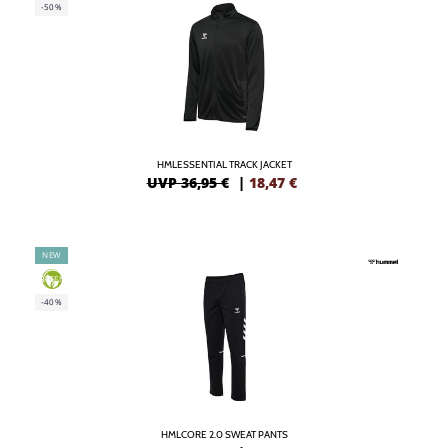
-50%
HMLESSENTIAL TRACK JACKET
UVP 36,95 €
|
18,47
€
NEW
GREEN
-40%
HMLCORE 2.0 SWEAT PANTS