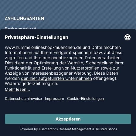
ZAHLUNGSARTEN
Rechnungskauf
Paypal
Kreditkarte
Vorkasse
Sofortüberweisung
NEWSLETTER
FOLLOW US
© 2026 Ballsportdirekt.de GmbH und Co. KG
LAST PIECES: Bekleidung - Spare bis zu 65%