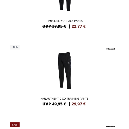
HMLCORE 2.0 TRACK PANTS
UVP 37,95 €
|
22,77
€
-40%
HMLAUTHENTIC CO TRAINING PANTS
UVP 49,95 €
|
29,97
€
SALE