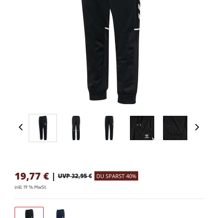
19,77
€
|
UVP 32,95 €
DU SPARST 40%
inkl. 19 % MwSt.