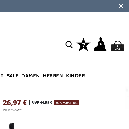
RT
SALE
DAMEN
HERREN
KINDER
26,97
€
|
UVP 44,95 €
DU SPARST 40%
inkl. 19 % MwSt.