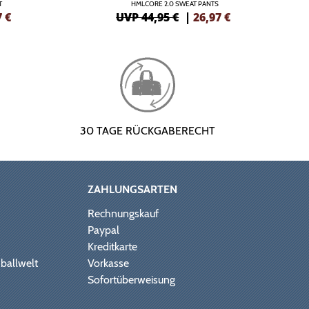
T
HMLCORE 2.0 SWEAT PANTS
7
€
UVP 44,95 €
|
26,97
€
30 TAGE RÜCKGABERECHT
ZAHLUNGSARTEN
Rechnungskauf
Paypal
Kreditkarte
ballwelt
Vorkasse
Sofortüberweisung