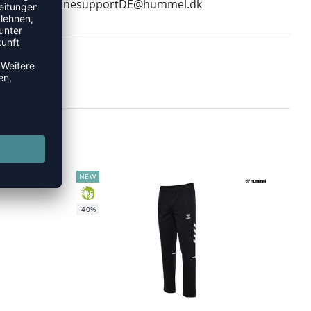
E-Mail:
onlinesupportDE@hummel.dk
NEW
GREEN
-40%