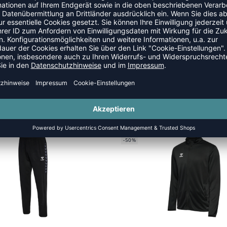
SANZÜGE
SALE
-50%