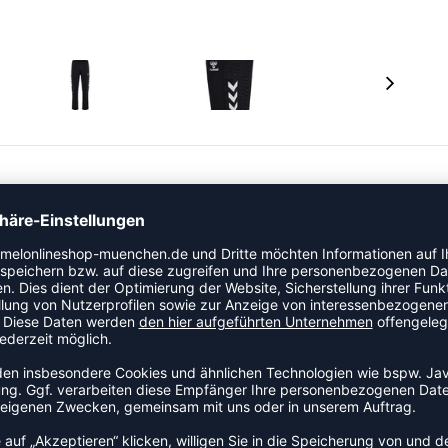
s einem weichen und bequemen Material, die sich sowohl
erfügt über einen elastischen Bund mit innenliegendem
e Beine mit Knöchelöffnungen. hummel Chevrons an den
n ab.