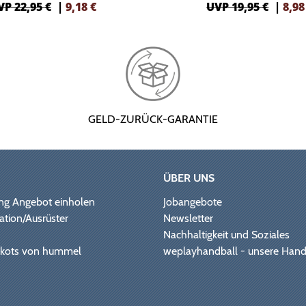
VP 22,95 €
|
9,18
€
UVP 19,95 €
|
8,98
GELD-ZURÜCK-GARANTIE
ÜBER UNS
ng Angebot einholen
Jobangebote
ation/Ausrüster
Newsletter
Nachhaltigkeit und Soziales
Trikots von hummel
weplayhandball - unsere Hand