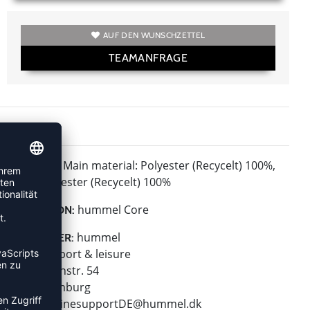
AUF DEN WUNSCHZETTEL
TEAMANFRAGE
Main material: Polyester (Recycelt) 100%,
MATERIAL:
Total: Polyester (Recycelt) 100%
hummel Core
KOLLEKTION:
hummel
HERSTELLER:
hummel sport & leisure
Leverkusenstr. 54
22761 Hamburg
E-Mail:
onlinesupportDE@hummel.dk