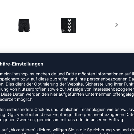
us leichtem Material, das für Komfort und
en elastischen Bund mit innenliegendem Kordelzug für
te Silhouette. Die hummel Chevrons an den Seiten und das
Ausdruck.