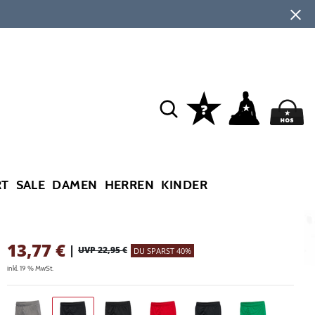
RT
SALE
DAMEN
HERREN
KINDER
13,77
€
|
UVP 22,95 €
DU SPARST 40%
inkl. 19 % MwSt.