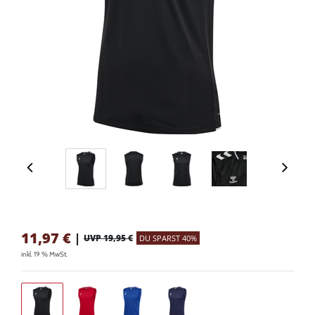
11,97
€
|
UVP 19,95 €
DU SPARST 40%
inkl. 19 % MwSt.