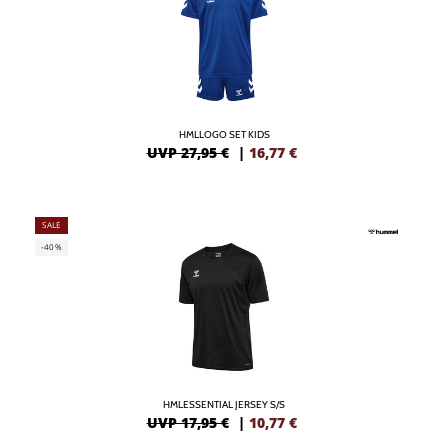
HMLLOGO SET KIDS
UVP 27,95 €
|
16,77
€
SALE
-40%
HMLESSENTIAL JERSEY S/S
UVP 17,95 €
|
10,77
€