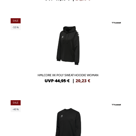
SALE
-55%
HMLCORE XK POLY SWEAT HOODIE WOMAN
UVP 44,95 €
|
20,23
€
SALE
-40%