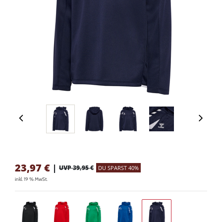
23,97
€
|
UVP 39,95 €
DU SPARST 40%
inkl. 19 % MwSt.