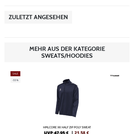
ZULETZT ANGESEHEN
MEHR AUS DER KATEGORIE
SWEATS/HOODIES
SALE
-55%
HMLCORE XK HALF ZIP POLY SWEAT
UVP 47,95 €
|
21,58
€