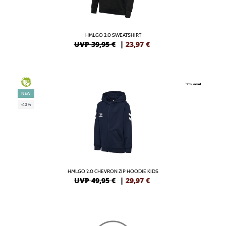
HMLGO 2.0 SWEATSHIRT
UVP 39,95 €
|
23,97
€
GREEN
NEW
-40%
HMLGO 2.0 CHEVRON ZIP HOODIE KIDS
UVP 49,95 €
|
29,97
€