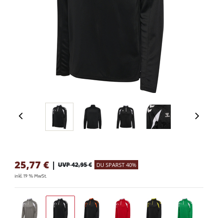
25,77
€
|
UVP 42,95 €
DU SPARST 40%
inkl. 19 % MwSt.