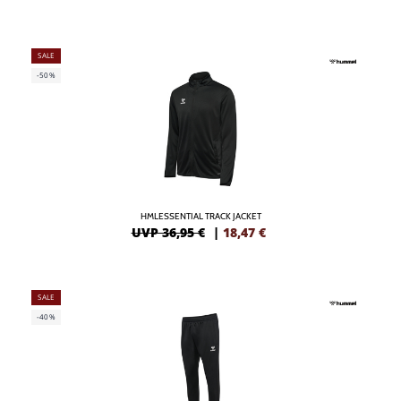
SALE
-50%
HMLESSENTIAL TRACK JACKET
UVP 36,95 €
|
18,47
€
SALE
-40%