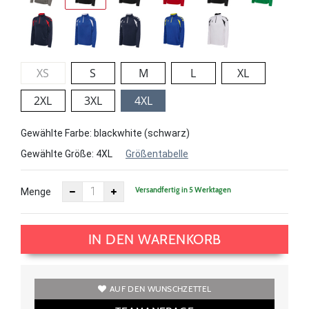
XS
S
M
L
XL
2XL
3XL
4XL
Gewählte Farbe: blackwhite (schwarz)
Gewählte Größe:
4XL
Größentabelle
Versandfertig in 5 Werktagen
Menge
IN DEN WARENKORB
AUF DEN WUNSCHZETTEL