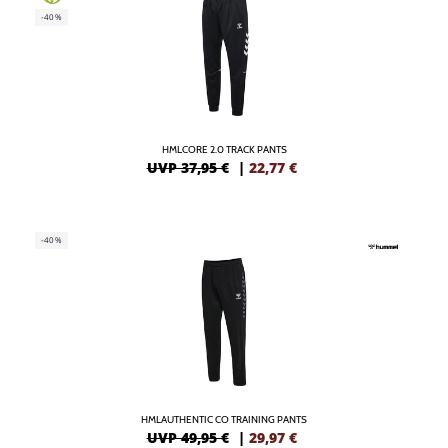
-40%
HMLCORE 2.0 TRACK PANTS
UVP 37,95 €
|
22,77
€
-40%
HMLAUTHENTIC CO TRAINING PANTS
UVP 49,95 €
|
29,97
€