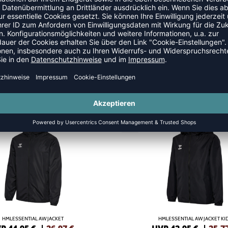
 JACKEN
SALE
-40%
HMLESSENTIAL AW JACKET
HMLESSENTIAL AW JACKET KI