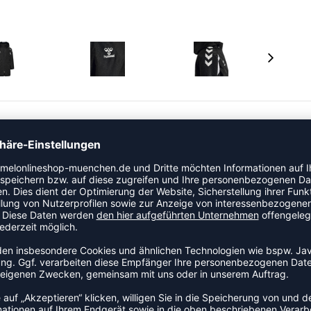
ke mit einer Kapuze und einem durchgehenden
are Kapuze und gerippte Bündchen sowie Kontrasteinsätze
 ein hummel Logo auf der Brust.