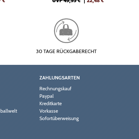
7
€
UVP 49,95 €
|
22,48
€
30 TAGE RÜCKGABERECHT
ZAHLUNGSARTEN
Rechnungskauf
Paypal
Kreditkarte
ballwelt
Vorkasse
Sofortüberweisung