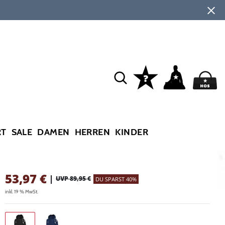
RT
SALE
DAMEN
HERREN
KINDER
53,97
€
|
UVP 89,95 €
DU SPARST 40%
inkl. 19 % MwSt.