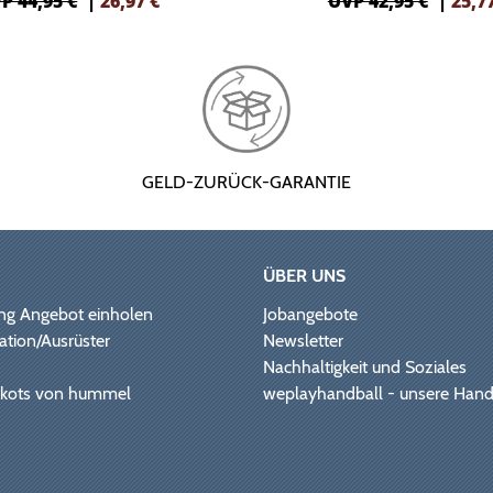
P 44,95 €
|
26,97
€
UVP 42,95 €
|
25,7
GELD-ZURÜCK-GARANTIE
ÜBER UNS
ng Angebot einholen
Jobangebote
ation/Ausrüster
Newsletter
Nachhaltigkeit und Soziales
Trikots von hummel
weplayhandball - unsere Hand