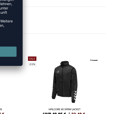
SALE
-55%
DS
HMLCORE XK SPRAY JACKET