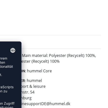
Main material: Polyester (Recycelt) 100%,
MATERIAL:
Total: Polyester (Recycelt) 100%
hummel Core
KOLLEKTION:
hummel
HERSTELLER:
hummel sport & leisure
Leverkusenstr. 54
22761 Hamburg
E-Mail:
onlinesupportDE@hummel.dk