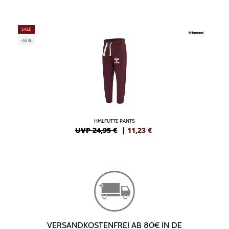
SALE
-55%
HMLFUTTE PANTS
UVP 24,95 €
|
11,23
€
VERSANDKOSTENFREI AB 80€ IN DE