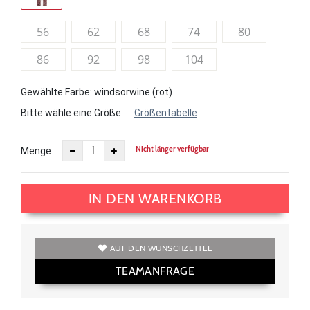
56
62
68
74
80
86
92
98
104
Gewählte Farbe: windsorwine (rot)
Bitte wähle eine Größe
Größentabelle
Nicht länger verfügbar
Menge
IN DEN WARENKORB
AUF DEN WUNSCHZETTEL
TEAMANFRAGE