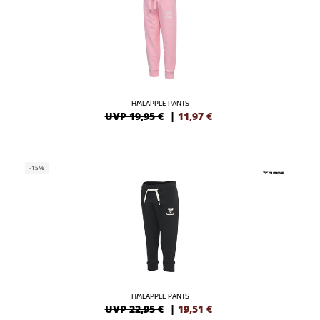
HMLAPPLE PANTS
UVP 19,95 €
|
11,97
€
-15%
HMLAPPLE PANTS
UVP 22,95 €
|
19,51
€