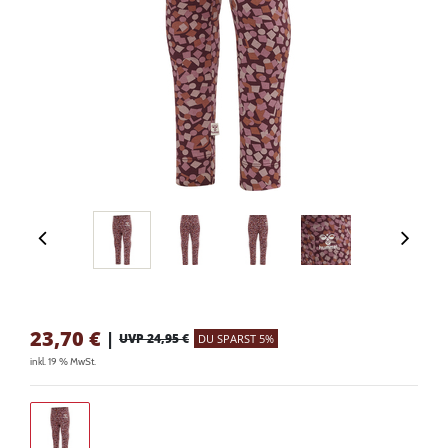
23,70
€
|
UVP 24,95 €
DU SPARST 5%
inkl. 19 % MwSt.