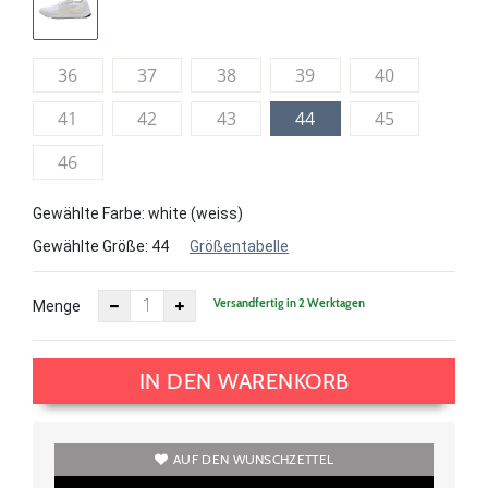
36
37
38
39
40
41
42
43
44
45
46
Gewählte Farbe: white (weiss)
Gewählte Größe:
44
Größentabelle
Versandfertig in 2 Werktagen
Menge
IN DEN WARENKORB
AUF DEN WUNSCHZETTEL