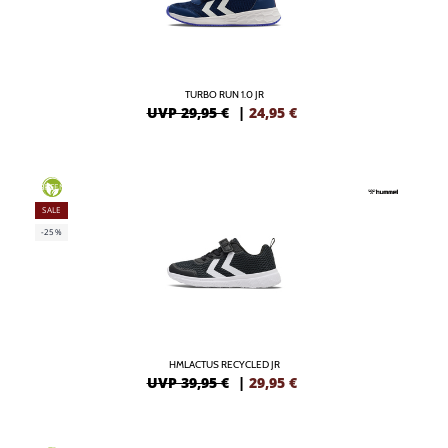
TURBO RUN 1.0 JR
UVP 29,95 €
|
24,95
€
GREEN
SALE
-25%
HMLACTUS RECYCLED JR
UVP 39,95 €
|
29,95
€