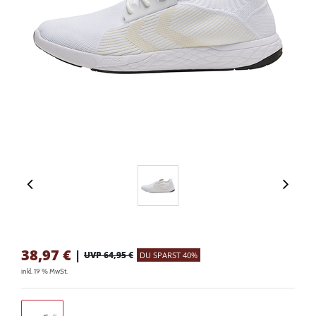
38,97
€
|
UVP 64,95 €
DU SPARST 40%
inkl. 19 % MwSt.