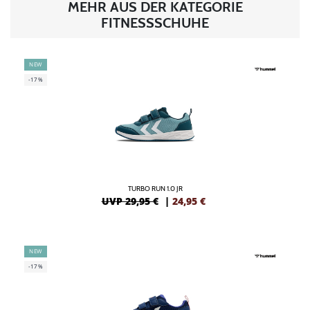
MEHR AUS DER KATEGORIE
FITNESSSCHUHE
NEW
-17%
TURBO RUN 1.0 JR
UVP 29,95 €
|
24,95
€
NEW
-17%