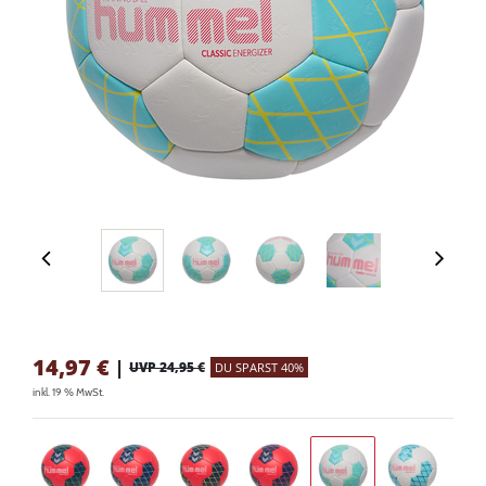
14,97
€
|
UVP 24,95 €
DU SPARST 40%
inkl. 19 % MwSt.