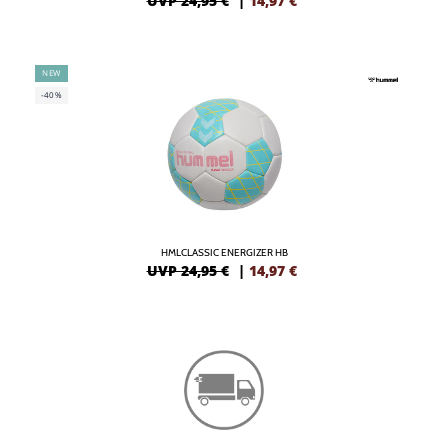
UVP 24,95 €
|
14,97
€
NEW
-40%
HMLCLASSIC ENERGIZER HB
UVP 24,95 €
|
14,97
€