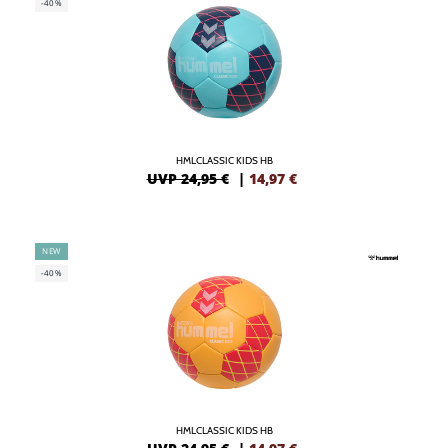
-40%
HMLCLASSIC KIDS HB
UVP 24,95 €
|
14,97
€
NEW
-40%
HMLCLASSIC KIDS HB