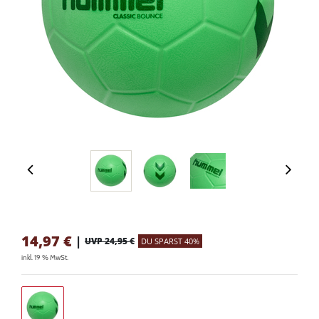
14,97
€
|
UVP 24,95 €
DU SPARST 40%
inkl. 19 % MwSt.