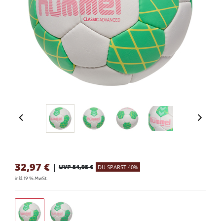
32,97
€
|
UVP 54,95 €
DU SPARST 40%
inkl. 19 % MwSt.