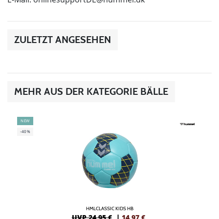
ZULETZT ANGESEHEN
MEHR AUS DER KATEGORIE BÄLLE
NEW
-40%
HMLCLASSIC KIDS HB
UVP 24,95 €
|
14,97
€