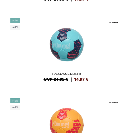
NEW
-40%
HMLCLASSIC KIDS HB
UVP 24,95 €
|
14,97
€
NEW
-40%