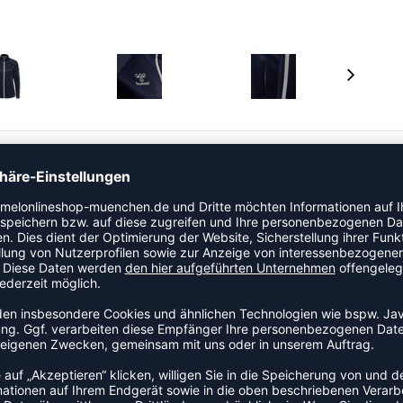
Kategorie Lifestylezipjacket. Dieses Modell ist speziell
kompliziert über dem Trikot oder der Trainingskleidung
 Teil der Cima-Kollektion von hummel.