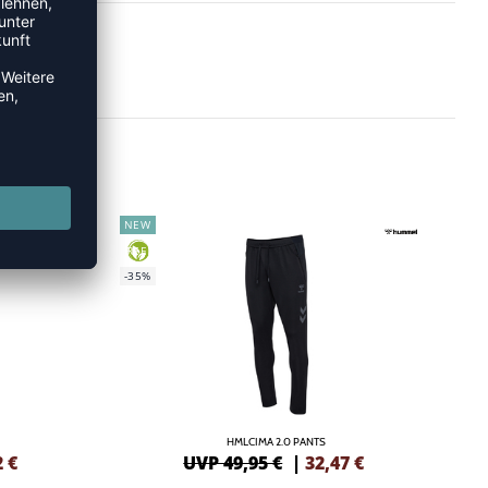
NEW
GREEN
-35%
HMLCIMA 2.0 PANTS
2
€
UVP 49,95 €
|
32,47
€