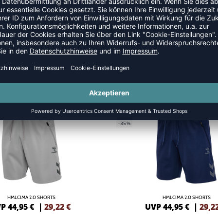
NEW
GREEN
-35%
HMLCIMA 2.0 SHORTS
HMLCIMA 2.0 SHORTS
P 44,95 €
|
29,22
€
UVP 44,95 €
|
29,2