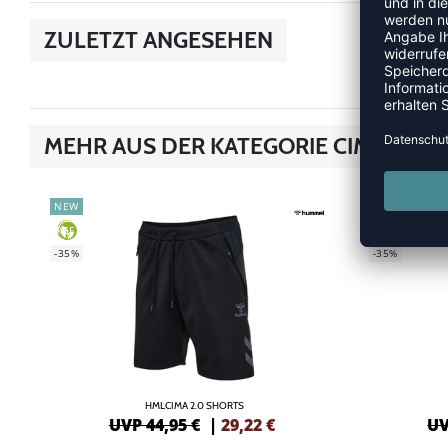
ZULETZT ANGESEHEN
MEHR AUS DER KATEGORIE CIMA 2.0
NEW
NEW
GREEN
GREEN
-35%
-35%
HMLCIMA 2.0 SHORTS
UVP 44,95 €
|
29,22
€
UV