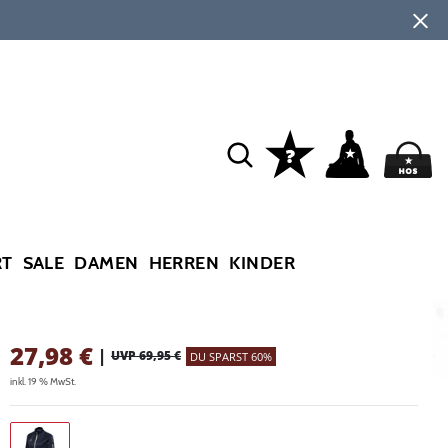
RT
SALE
DAMEN
HERREN
KINDER
27,98
€
|
UVP 69,95 €
DU SPARST 60%
inkl. 19 % MwSt.