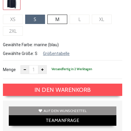
XS
S
M
L
XL
2XL
Gewählte Farbe: marine (blau)
Gewählte Größe:
S
Größentabelle
Versandfertig in 2 Werktagen
Menge
IN DEN WARENKORB
AUF DEN WUNSCHZETTEL
TEAMANFRAGE