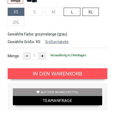
XS
S
M
L
XL
2XL
Gewählte Farbe: greymelange (grau)
Gewählte Größe:
XS
Größentabelle
Versandfertig in 2 Werktagen
Menge
IN DEN WARENKORB
AUF DEN WUNSCHZETTEL
TEAMANFRAGE