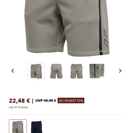
22,48
€
|
UVP 49,95 €
DU SPARST 55%
inkl. 19 % MwSt.