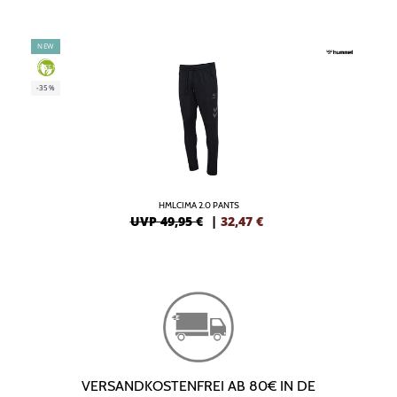
NEW
GREEN
-35%
HMLCIMA 2.0 PANTS
UVP 49,95 €
|
32,47
€
VERSANDKOSTENFREI AB 80€ IN DE