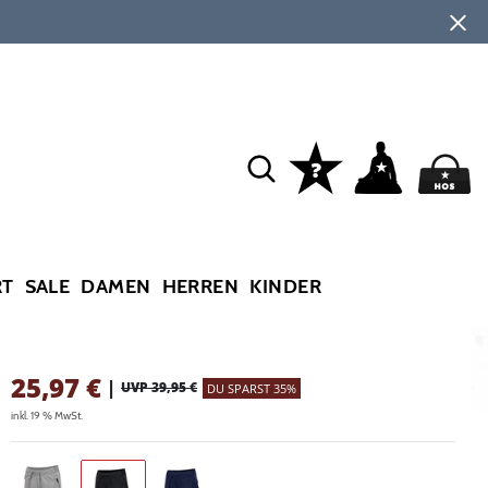
RT
SALE
DAMEN
HERREN
KINDER
25,97
€
|
UVP 39,95 €
DU SPARST 35%
inkl. 19 % MwSt.