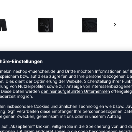
erschlusstasche für sichere Aufbewahrung, einen
en elastischen Bund für Komfort. In regulärer Passform
horts einfachen Tragekomfort und Praktikabilität für