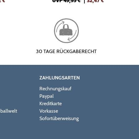
2
€
UVP 49,95 €
|
32,47
€
30 TAGE RÜCKGABERECHT
ZAHLUNGSARTEN
Rechnungskauf
Paypal
Kreditkarte
ballwelt
Vorkasse
Sofortüberweisung