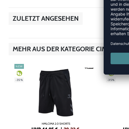
ZULETZT ANGESEHEN
MEHR AUS DER KATEGORIE CIMA 2.0
NEW
NEW
GREEN
GREEN
-35%
-35%
HMLCIMA 2.0 SHORTS