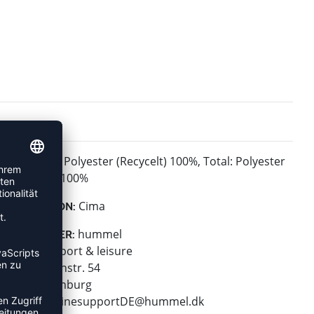
Polyester (Recycelt) 100%, Total: Polyester
MATERIAL:
(Recycelt) 100%
Cima
KOLLEKTION:
hummel
HERSTELLER:
hummel sport & leisure
Leverkusenstr. 54
22761 Hamburg
E-Mail:
onlinesupportDE@hummel.dk