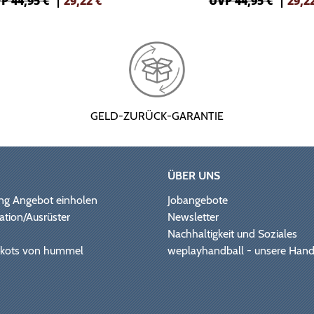
P 44,95 €
|
29,22
€
UVP 44,95 €
|
29,2
GELD-ZURÜCK-GARANTIE
ÜBER UNS
ng Angebot einholen
Jobangebote
ation/Ausrüster
Newsletter
Nachhaltigkeit und Soziales
Trikots von hummel
weplayhandball - unsere Hand