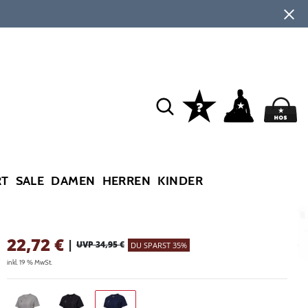
RT
SALE
DAMEN
HERREN
KINDER
22,72
€
|
UVP 34,95 €
DU SPARST 35%
inkl. 19 % MwSt.