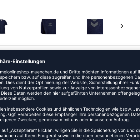
dehnbarem Material für verbesserte Bewegungsfreiheit
uen, ein hummel-Logo und eine aufgeraute Oberfläche für
tivität macht.