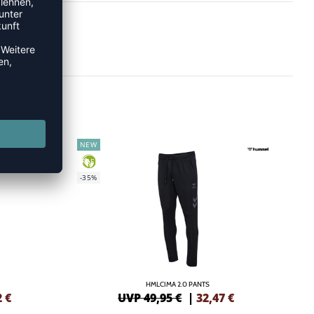
NEW
GREEN
-35%
HMLCIMA 2.0 PANTS
2
€
UVP 49,95 €
|
32,47
€