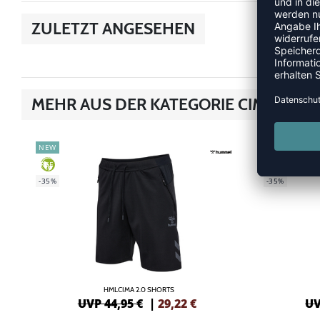
ZULETZT ANGESEHEN
MEHR AUS DER KATEGORIE CIMA 2.0
NEW
NEW
GREEN
GREEN
-35%
-35%
HMLCIMA 2.0 SHORTS
UVP 44,95 €
|
29,22
€
UV