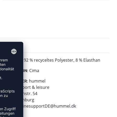
92 % recyceltes Polyester, 8 % Elasthan
MATERIAL:
Cima
KOLLEKTION:
hummel
HERSTELLER:
hummel sport & leisure
Leverkusenstr. 54
22761 Hamburg
E-Mail:
onlinesupportDE@hummel.dk