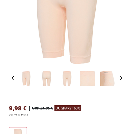
9,98
€
|
UVP 24,95 €
DU SPARST 60%
inkl. 19 % MwSt.