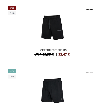
SALE
-35%
HMLTECH FLEECE SHORTS
UVP 49,95 €
|
32,47
€
NEW
-10%