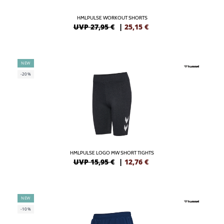
HMLPULSE WORKOUT SHORTS
UVP 27,95 €
|
25,15
€
NEW
-20%
HMLPULSE LOGO MW SHORT TIGHTS
UVP 15,95 €
|
12,76
€
NEW
-10%